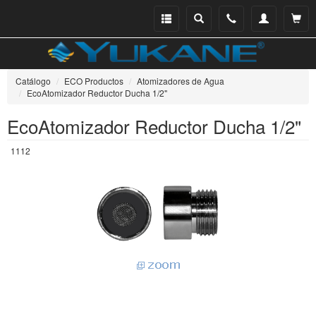
Menu
Buscar
Teléfono
Mi
Ver ce
catálogo
cuenta
Catálogo
ECO Productos
Atomizadores de Agua
EcoAtomizador Reductor Ducha 1/2"
EcoAtomizador Reductor Ducha 1/2"
1112