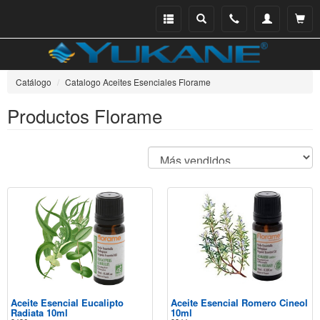
Menu
Buscar
Teléfono
Mi
Ver ce
catálogo
cuenta
Catálogo
Catalogo Aceites Esenciales Florame
Productos Florame
Aceite Esencial Eucalipto
Aceite Esencial Romero Cineol
Radiata 10ml
10ml