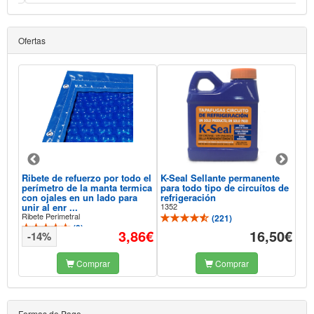
Ofertas
Ribete de refuerzo por todo el
K-Seal Sellante permanente
Aqu
perímetro de la manta termica
para todo tipo de circuítos de
Sel
con ojales en un lado para
refrigeración
Pis
unir al enr ...
1352
118
Ribete Perimetral
(
221
)
(
3
)
93€
3,86€
16,50€
-14%
-
Comprar
Comprar
Formas de Pago