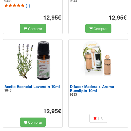
9436
9844
(
1
)
12,95€
12,95€
Comprar
Comprar
Aceite Esencial Lavandin 10ml
Difusor Madera + Aroma
9843
Eucalipto 10ml
9233
12,95€
Info
Comprar