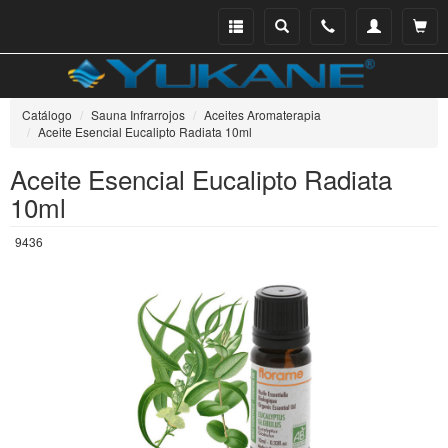
Menu
Buscar
Teléfono
Mi
Ver ce
catálogo
cuenta
Catálogo
Sauna Infrarrojos
Aceites Aromaterapia
Aceite Esencial Eucalipto Radiata 10ml
Aceite Esencial Eucalipto Radiata
10ml
9436