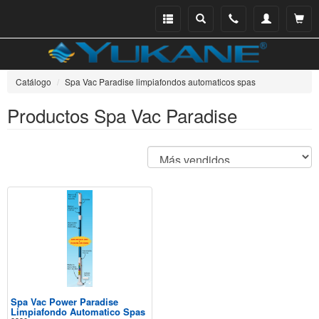
Menu
Buscar
Teléfono
Mi
Ver ce
catálogo
cuenta
Catálogo
Spa Vac Paradise limpiafondos automaticos spas
Productos Spa Vac Paradise
Spa Vac Power Paradise
Limpiafondo Automatico Spas