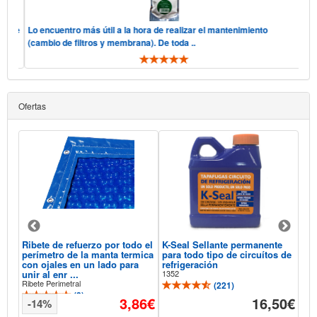
, "he
Lo encuentro más útil a la hora de realizar el mantenimiento
Ho
(cambio de filtros y membrana). De toda ..
te
Ofertas
Ribete de refuerzo por todo el
K-Seal Sellante permanente
Aqu
perímetro de la manta termica
para todo tipo de circuítos de
Sel
con ojales en un lado para
refrigeración
Pis
unir al enr ...
1352
118
Ribete Perimetral
(
221
)
(
3
)
93€
3,86€
16,50€
-14%
-