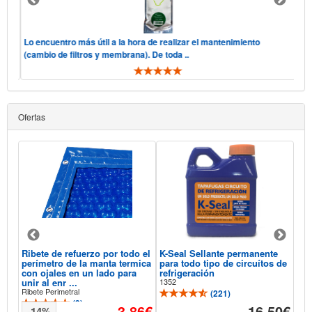
 "he
Lo encuentro más útil a la hora de realizar el mantenimiento
Hol
(cambio de filtros y membrana). De toda ..
tel
Ofertas
Ribete de refuerzo por todo el
K-Seal Sellante permanente
Aqu
perímetro de la manta termica
para todo tipo de circuítos de
Sel
con ojales en un lado para
refrigeración
Pis
unir al enr ...
1352
118
Ribete Perimetral
(
221
)
(
3
)
93€
3,86€
16,50€
-14%
-