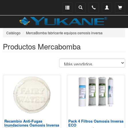
Menu
Buscar
Teléfono
Mi
Ver ce
catálogo
cuenta
Catálogo
MercaBomba fabricante equipos osmosis inversa
Productos Mercabomba
Recambio Anti-Fugas
Pack 4 Filtros Osmosis Inversa
Inundaciones Ósmosis Inversa
ECO