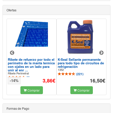
Ofertas
Ribete de refuerzo por todo el
K-Seal Sellante permanente
Aqu
perímetro de la manta termica
para todo tipo de circuítos de
Sel
con ojales en un lado para
refrigeración
Pis
unir al enr ...
1352
118
Ribete Perimetral
(
221
)
(
3
)
93€
3,86€
16,50€
-14%
-
Comprar
Comprar
Formas de Pago