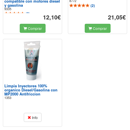
compatible con motores diesel
8772
y gasolina
(
2
)
9335
(
7
)
12,10€
21,05€
Comprar
Comprar
Limpia Inyectores 100%
organico Diesel/Gasolina con
MP2000 Antifriccion
1353
Info