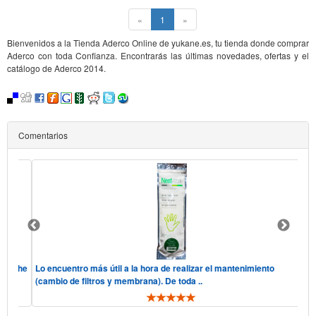
(current)
«
1
»
Bienvenidos a la Tienda Aderco Online de yukane.es, tu tienda donde comprar
Aderco con toda Confianza. Encontrarás las últimas novedades, ofertas y el
catálogo de Aderco 2014.
Comentarios
do, "he
Lo encuentro más útil a la hora de realizar el mantenimiento
H
(cambio de filtros y membrana). De toda ..
t