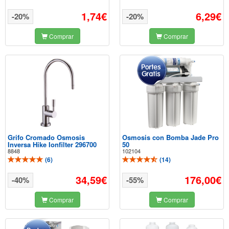
1,74€
6,29€
-20%
-20%
Comprar
Comprar
Grifo Cromado Osmosis
Osmosis con Bomba Jade Pro
Inversa Hike Ionfilter 296700
50
8848
102104
(
6
)
(
14
)
34,59€
176,00€
-40%
-55%
Comprar
Comprar