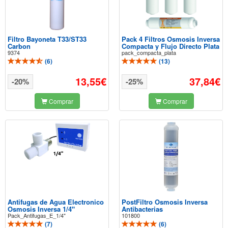
Filtro Bayoneta T33/ST33
Pack 4 Filtros Osmosis Inversa
Carbon
Compacta y Flujo Directo Plata
9374
pack_compacta_plata
(
6
)
(
13
)
13,55€
37,84€
-20%
-25%
Comprar
Comprar
Antifugas de Agua Electronico
PostFiltro Osmosis Inversa
Osmosis Inversa 1/4"
Antibacterias
Pack_Antifugas_E_1/4"
101800
(
7
)
(
6
)