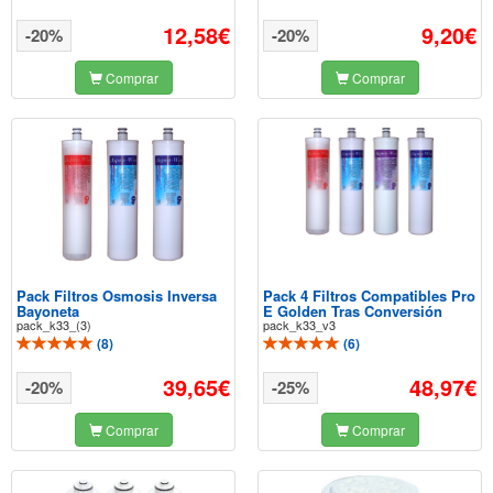
12,58€
9,20€
-20%
-20%
Comprar
Comprar
Pack Filtros Osmosis Inversa
Pack 4 Filtros Compatibles Pro
Bayoneta
E Golden Tras Conversión
pack_k33_(3)
pack_k33_v3
(
8
)
(
6
)
39,65€
48,97€
-20%
-25%
Comprar
Comprar