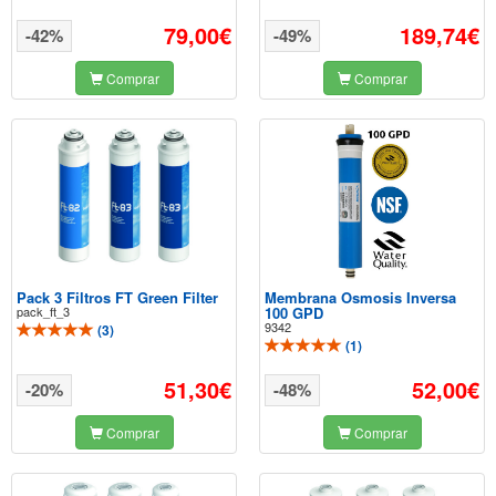
79,00€
189,74€
-42%
-49%
Comprar
Comprar
Pack 3 Filtros FT Green Filter
Membrana Osmosis Inversa
pack_ft_3
100 GPD
9342
(
3
)
(
1
)
51,30€
52,00€
-20%
-48%
Comprar
Comprar