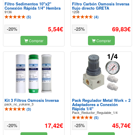
Filtro Sedimentos 10"x2"
Filtro Carbón Osmosis Inversa
Conexión Rápida 1/4" Hembra
flujo directo GRETA
9136
1208
(
5
)
(
4
)
5,54€
69,83€
-20%
-25%
Comprar
Comprar
Kit 3 Filtros Osmosis Inversa
Pack Regulador Metal Work + 2
pack_nc_yukane_3
Adaptadores a Conexión
Rápida 1/4"
(
3
)
Pack_Reductor_Regulable_1/4
(
5
)
17,42€
45,74€
-20%
-25%