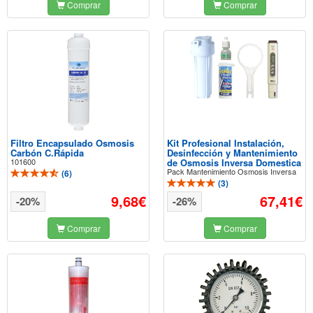
Comprar
Comprar
Filtro Encapsulado Osmosis
Kit Profesional Instalación,
Carbón C.Rápida
Desinfección y Mantenimiento
101600
de Osmosis Inversa Domestica
Pack Mantenimiento Osmosis Inversa
(
6
)
(
3
)
9,68€
67,41€
-20%
-26%
Comprar
Comprar