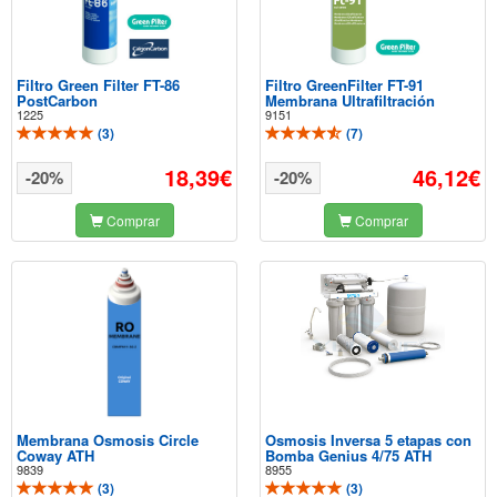
Filtro Green Filter FT-86
Filtro GreenFilter FT-91
PostCarbon
Membrana Ultrafiltración
1225
9151
(
3
)
(
7
)
18,39€
46,12€
-20%
-20%
Comprar
Comprar
Membrana Osmosis Circle
Osmosis Inversa 5 etapas con
Coway ATH
Bomba Genius 4/75 ATH
9839
8955
(
3
)
(
3
)