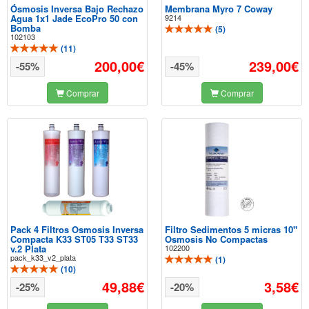
Ósmosis Inversa Bajo Rechazo
Membrana Myro 7 Coway
Agua 1x1 Jade EcoPro 50 con
9214
Bomba
(
5
)
102103
(
11
)
200,00€
239,00€
-55%
-45%
Comprar
Comprar
Pack 4 Filtros Osmosis Inversa
Filtro Sedimentos 5 micras 10"
Compacta K33 ST05 T33 ST33
Osmosis No Compactas
v.2 Plata
102200
pack_k33_v2_plata
(
1
)
(
10
)
49,88€
3,58€
-25%
-20%