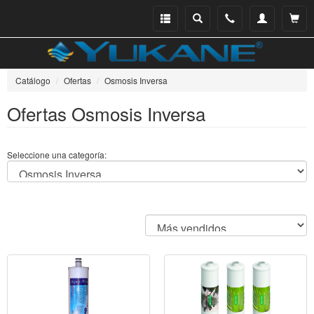
Menu
Buscar
Teléfono
Mi
Ver ce
catálogo
cuenta
Catálogo
Ofertas
Osmosis Inversa
Ofertas Osmosis Inversa
Seleccione una categoría: