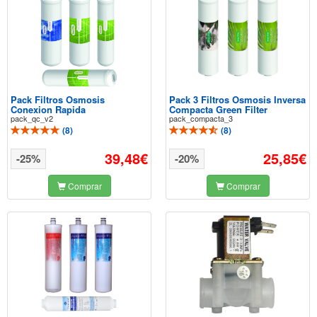
Pack Filtros Osmosis
Pack 3 Filtros Osmosis Inversa
Conexion Rapida
Compacta Green Filter
pack_qc_v2
pack_compacta_3
(
8
)
(
8
)
39,48€
25,85€
-25%
-20%
Comprar
Comprar