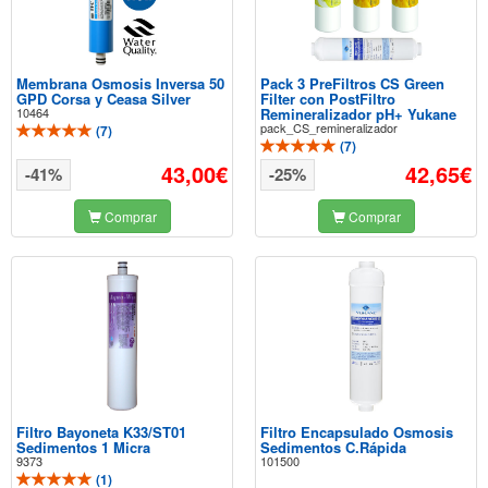
Membrana Osmosis Inversa 50
Pack 3 PreFiltros CS Green
GPD Corsa y Ceasa Silver
Filter con PostFiltro
10464
Remineralizador pH+ Yukane
pack_CS_remineralizador
(
7
)
(
7
)
43,00€
42,65€
-41%
-25%
Comprar
Comprar
Filtro Bayoneta K33/ST01
Filtro Encapsulado Osmosis
Sedimentos 1 Micra
Sedimentos C.Rápida
9373
101500
(
1
)