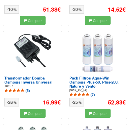
51,38€
14,52€
-10%
-20%
Comprar
Comprar
Transformador Bomba
Pack Filtros Aqua-Win
Osmosis Inversa Universal
Osmosis Plus-50, Plus-200,
10197
Nature y Vento
pack_k2_(4)
(
5
)
(
7
)
16,99€
52,83€
-26%
-25%
Comprar
Comprar