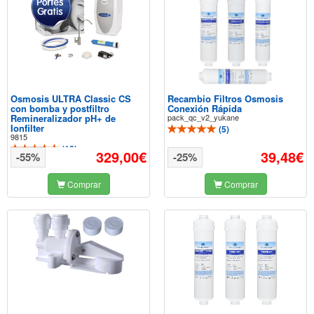
Osmosis ULTRA Classic CS
Recambio Filtros Osmosis
con bomba y postfiltro
Conexión Rápida
Remineralizador pH+ de
pack_qc_v2_yukane
Ionfilter
(
5
)
9815
(
10
)
329,00€
39,48€
-55%
-25%
Comprar
Comprar