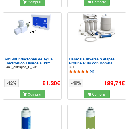
Comprar
Comprar
Anti-Inundaciones de Agua
Osmosis Inversa 5 etapas
Electronico Osmosis 3/8"
Proline Plus con bomba
Pack_Antifugas_E_3/8"
834
(
4
)
51,30€
189,74€
-12%
-49%
Comprar
Comprar