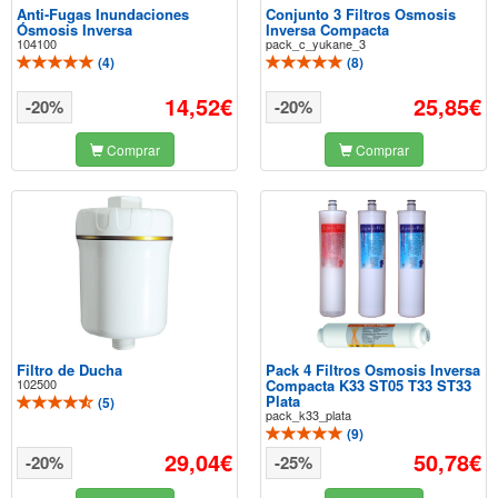
Anti-Fugas Inundaciones
Conjunto 3 Filtros Osmosis
Ósmosis Inversa
Inversa Compacta
104100
pack_c_yukane_3
(
4
)
(
8
)
14,52€
25,85€
-20%
-20%
Comprar
Comprar
Filtro de Ducha
Pack 4 Filtros Osmosis Inversa
102500
Compacta K33 ST05 T33 ST33
Plata
(
5
)
pack_k33_plata
(
9
)
29,04€
50,78€
-20%
-25%