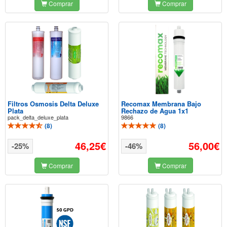
Comprar
Comprar
Filtros Osmosis Delta Deluxe
Recomax Membrana Bajo
Plata
Rechazo de Agua 1x1
pack_delta_deluxe_plata
9866
(
8
)
(
8
)
46,25€
56,00€
-25%
-46%
Comprar
Comprar