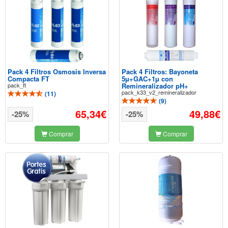
Pack 4 Filtros Osmosis Inversa
Pack 4 Filtros: Bayoneta
Compacta FT
5µ+GAC+1µ con
pack_ft
Remineralizador pH+
pack_k33_v2_remineralizador
(
11
)
(
9
)
65,34€
49,88€
-25%
-25%
Comprar
Comprar