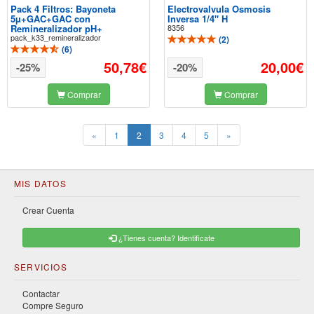
Pack 4 Filtros: Bayoneta
Electrovalvula Osmosis
5µ+GAC+GAC con
Inversa 1/4" H
Remineralizador pH+
8356
pack_k33_remineralizador
(
2
)
(
6
)
50,78€
20,00€
-25%
-20%
Comprar
Comprar
(current)
«
1
2
3
4
5
»
MIS DATOS
Crear Cuenta
¿Tienes cuenta? Identificate
SERVICIOS
Contactar
Compre Seguro