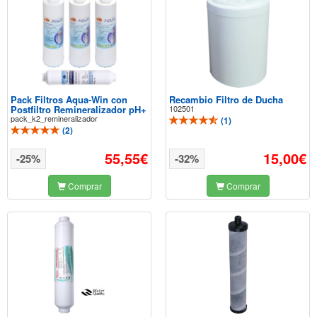
Pack Filtros Aqua-Win con
Recambio Filtro de Ducha
Postfiltro Remineralizador pH+
102501
pack_k2_remineralizador
(
1
)
(
2
)
55,55€
15,00€
-25%
-32%
Comprar
Comprar