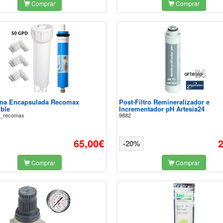
Comprar
Comprar
na Encapsulada Recomax
Post-Filtro Remineralizador e
ble
Incrementador pH Artesia24
_recomax
9882
65,00€
-20%
Comprar
Comprar