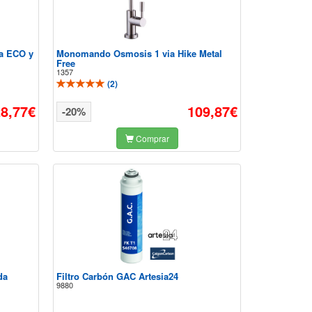
sa ECO y
Monomando Osmosis 1 via Hike Metal
Free
1357
(
2
)
28,77€
109,87€
-20%
Comprar
da
Filtro Carbón GAC Artesia24
9880