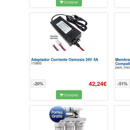
Comprar
Adaptador Corriente Osmosis 24V 4A
Membra
110800
Compati
pack_mec
42,24€
-20%
-51%
Comprar