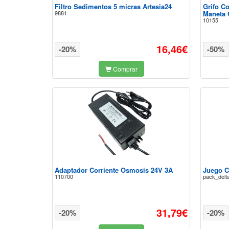
Filtro Sedimentos 5 micras Artesia24
Grifo C
9881
Maneta 
10155
16,46€
-20%
-50%
Comprar
Adaptador Corriente Osmosis 24V 3A
Juego C
110700
pack_delt
31,79€
-20%
-20%