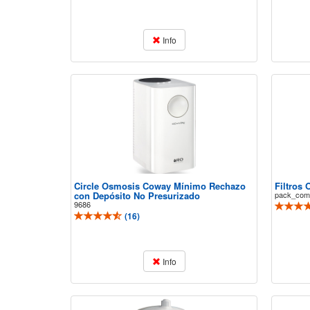
Info
Circle Osmosis Coway Mínimo Rechazo
Filtros
con Depósito No Presurizado
pack_comp
9686
(
16
)
Info