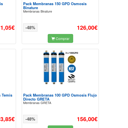
is
Pack Membranas 150 GPD Osmosis
Binature
Membranas Binature
31,05€
126,00€
-48%
Comprar
n Temis
Pack Membranas 100 GPD Osmosis Flujo
Directo GRETA
Membranas GRETA
63,85€
156,00€
-48%