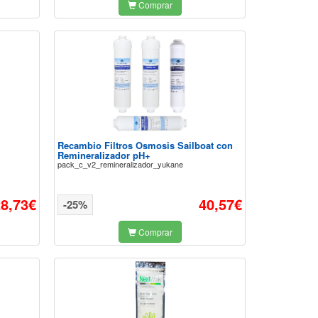
Comprar
Recambio Filtros Osmosis Sailboat con
Remineralizador pH+
pack_c_v2_remineralizador_yukane
28,73€
40,57€
-25%
Comprar