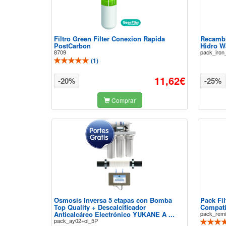
Filtro Green Filter Conexion Rapida
Recambio
PostCarbon
Hidro W
8709
pack_iron
(
1
)
11,62€
-20%
-25%
Comprar
Osmosis Inversa 5 etapas con Bomba
Pack Fi
Top Quality + Descalcificador
Compatib
Anticalcáreo Electrónico YUKANE A ...
pack_remi
pack_ay02+oi_5P