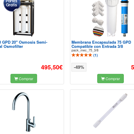
0 GPD 20" Osmosis Semi-
Membrana Encapsulada 75 GPD
al Osmofilter
Compatible con Entrada 3/8
pack_mec_75_3/8
(
1
)
495,50€
-49%
Comprar
Comprar