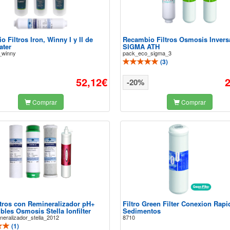
 Filtros Iron, Winny I y II de
Recambio Filtros Osmosis Inver
ater
SIGMA ATH
_winny
pack_eco_sigma_3
(
3
)
52,12€
-20%
Comprar
Comprar
ltros con Remineralizador pH+
Filtro Green Filter Conexion Rapi
les Osmosis Stella Ionfilter
Sedimentos
neralizador_stella_2012
8710
(
1
)