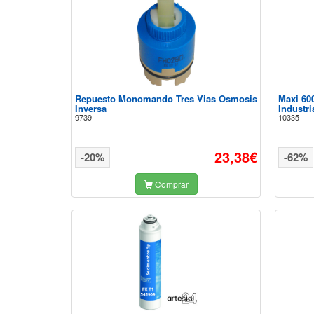
Repuesto Monomando Tres Vias Osmosis
Maxi 60
Inversa
Industri
9739
10335
23,38€
-20%
-62%
Comprar