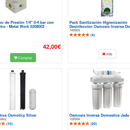
or de Presión 1/4" 0-4 bar con
Pack Sanitización Higienización
ro - Metal Work 5208002
Desinfección Osmosis Inversa D
743303
(
4
)
42,00€
Info
Comprar
tros Osmoticy Silver
Osmosis Inversa Domestica Jade
oticy
102004
(
10
)
(
20
)