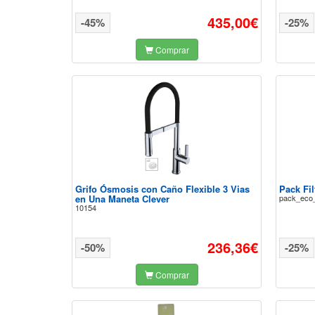
435,00€
-45%
-25%
Comprar
Grifo Ósmosis con Caño Flexible 3 Vias
Pack Fi
en Una Maneta Clever
pack_eco
10154
236,36€
-50%
-25%
Comprar