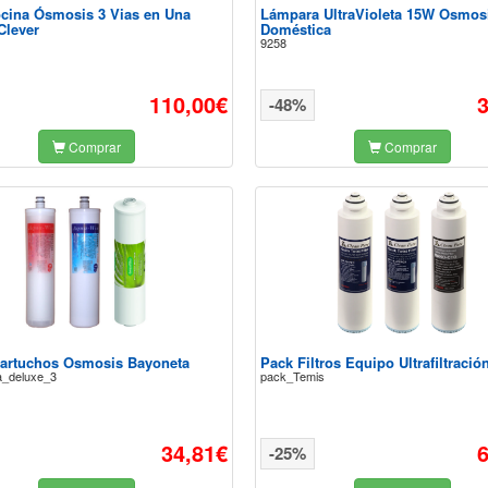
ocina Ósmosis 3 Vias en Una
Lámpara UltraVioleta 15W Osmos
Clever
Doméstica
9258
110,00€
-48%
Comprar
Comprar
artuchos Osmosis Bayoneta
Pack Filtros Equipo Ultrafiltració
a_deluxe_3
pack_Temis
34,81€
-25%