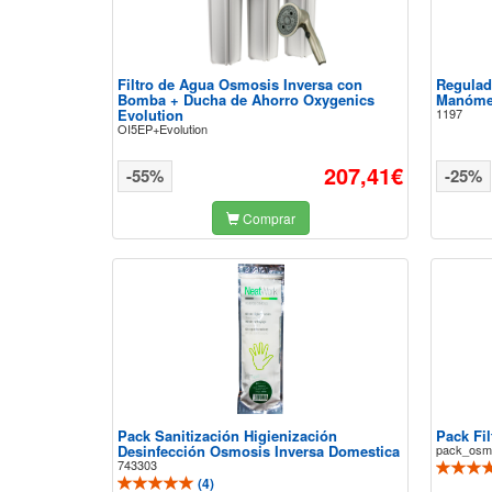
Filtro de Agua Osmosis Inversa con
Regulad
Bomba + Ducha de Ahorro Oxygenics
Manómet
Evolution
1197
OI5EP+Evolution
207,41€
-55%
-25%
Comprar
Pack Sanitización Higienización
Pack Fil
Desinfección Osmosis Inversa Domestica
pack_osm
743303
(
4
)