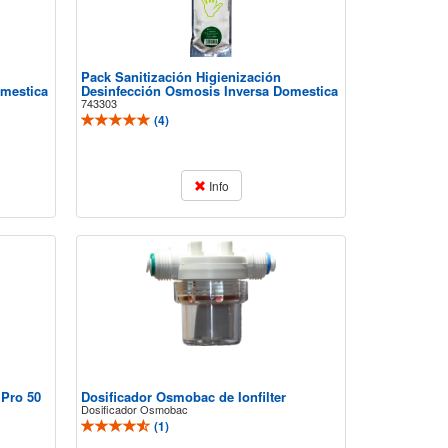
Pack Sanitización Higienización
omestica
Desinfección Osmosis Inversa Domestica
743303
(
4
)
Info
 Pro 50
Dosificador Osmobac de Ionfilter
Dosificador Osmobac
(
1
)