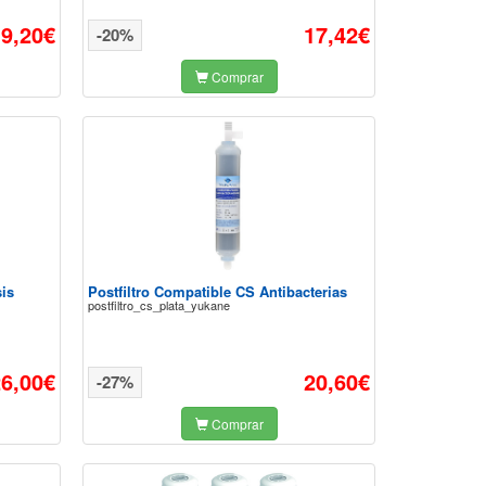
9,20€
17,42€
-20%
Comprar
is
Postfiltro Compatible CS Antibacterias
postfiltro_cs_plata_yukane
6,00€
20,60€
-27%
Comprar