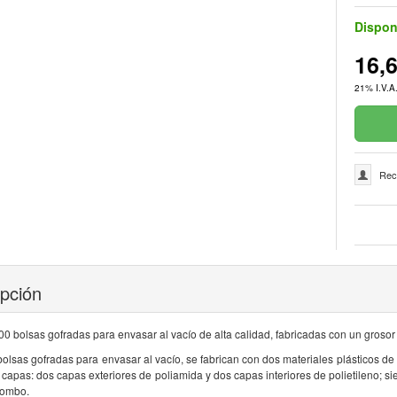
Dispon
16,
21% I.V.A.
Rec
ipción
0 bolsas gofradas para envasar al vacío de alta calidad, fabricadas con un grosor
olsas gofradas para envasar al vacío, se fabrican con dos materiales plásticos de 
 capas: dos capas exteriores de poliamida y dos capas interiores de polietileno; si
rombo.