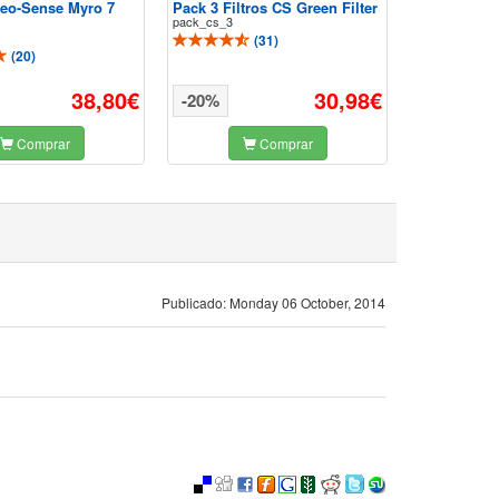
 Neo-Sense Myro 7
Pack 3 Filtros CS Green Filter
Postfiltro 
pack_cs_3
Myro 7 Cow
9193
(
31
)
(
20
)
38,80€
30,98€
-20%
-25%
Comprar
Comprar
Publicado: Monday 06 October, 2014