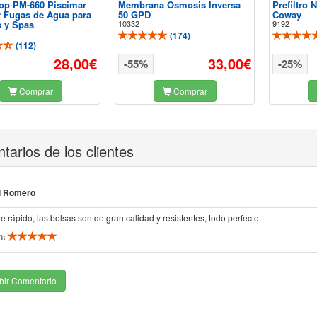
op PM-660 Piscimar
Membrana Osmosis Inversa
Prefiltro
r Fugas de Agua para
50 GPD
Coway
s y Spas
10332
9192
(
174
)
(
112
)
28,00€
33,00€
-55%
-25%
Comprar
Comprar
arios de los clientes
el Romero
ue rápido, las bolsas son de gran calidad y resistentes, todo perfecto.
n:
bir Comentario