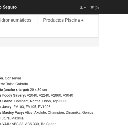
io Seguro
(0)
idroneumáticos
Productos Piscina
+
ón:
Conservar
to:
Bolsa Gofrada
o (ancho x largo):
20 x 30 cm
s Foody Savery:
V2040, V2240, V2860, V3040
s Garhe:
Compact, Norma, Orion, Top-3000
s Jatay:
EV103, EV105, EV1026
s Magicy Vacy:
Alice, Axolute, Champion, Dinamika, Genius
 Futura, Maxima
s VAIL:
ABS 33, ABS 330, Tre Spade