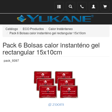
Menu
Buscar
Teléfono
Mi
Ver ce
catálogo
cuenta
Catálogo
ECO Productos
Calor Instántaneo
Pack 6 Bolsas calor instanténo gel rectangular 15x10cm
Pack 6 Bolsas calor instanténo gel
rectangular 15x10cm
pack_9397