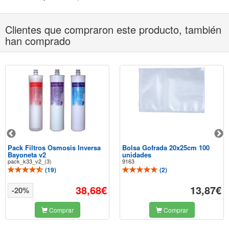
Clientes que compraron este producto, también
han comprado
Pack Filtros Osmosis Inversa
Bolsa Gofrada 20x25cm 100
Bayoneta v2
unidades
pack_k33_v2_(3)
9163
(
19
)
(
2
)
38,68€
13,87€
-20%
Comprar
Comprar