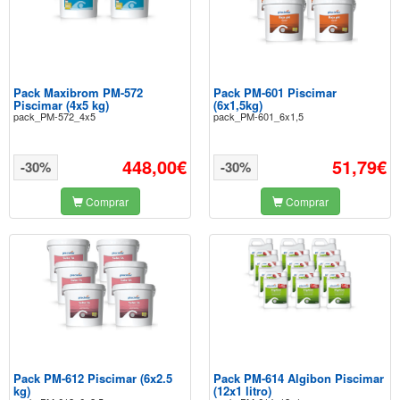
Pack Maxibrom PM-572
Pack PM-601 Piscimar
Piscimar (4x5 kg)
(6x1,5kg)
pack_PM-572_4x5
pack_PM-601_6x1,5
448,00€
51,79€
-30%
-30%
Comprar
Comprar
Pack PM-612 Piscimar (6x2.5
Pack PM-614 Algibon Piscimar
kg)
(12x1 litro)