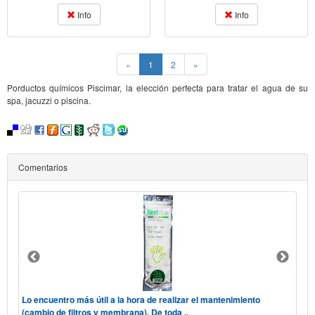
Info
Info
(current)
«
1
2
»
Porductos químicos Piscimar, la elección perfecta para tratar el agua de su
spa, jacuzzi o piscina.
Comentarios
 "he
Lo encuentro más útil a la hora de realizar el mantenimiento
Hol
(cambio de filtros y membrana). De toda ..
tele