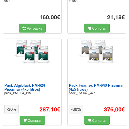
950
10056
160,00€
21,18€
Ver packs
Comprar
Pack Algiblack PM-624
Pack Foamex PM-640 Piscimar
Piscimar (4x5 litros)
(4x5 litros)
pack_PM-624_4x5
pack_PM-640_4x5
287,10€
376,00€
-30%
-30%
Comprar
Comprar