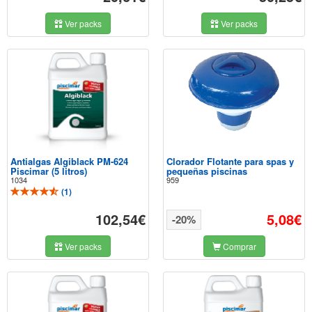
Ver packs
Ver packs
Antialgas Algiblack PM-624
Clorador Flotante para spas y
Piscimar (5 litros)
pequeñas piscinas
1034
959
(
1
)
102,54€
5,08€
-20%
Ver packs
Comprar