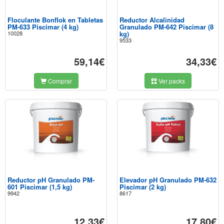
Floculante Bonflok en Tabletas
Reductor Alcalinidad
PM-633 Piscimar (4 kg)
Granulado PM-642 Piscimar (8
10028
kg)
9533
59,14€
34,33€
Comprar
Ver packs
Reductor pH Granulado PM-
Elevador pH Granulado PM-632
601 Piscimar (1,5 kg)
Piscimar (2 kg)
9942
8617
12,33€
17,80€