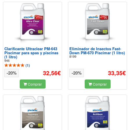
Clarificante Ultraclear PM-643
Eliminador de Insectos Fast-
Piscimar para spas y piscinas
Down PM-670 Piscimar (1 litro)
(1 litro)
8199
946
(
1
)
32,56€
33,35€
-20%
-20%
Comprar
Comprar