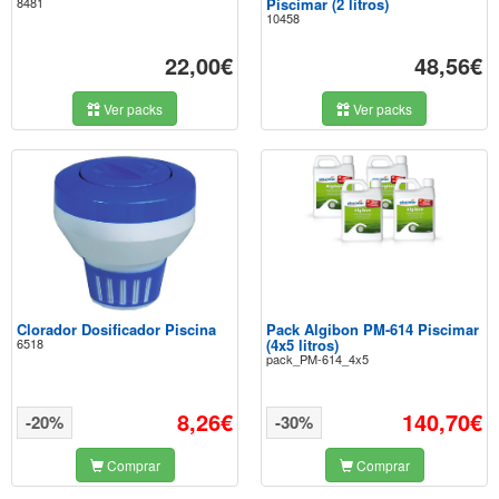
8481
Piscimar (2 litros)
10458
22,00€
48,56€
Ver packs
Ver packs
Clorador Dosificador Piscina
Pack Algibon PM-614 Piscimar
6518
(4x5 litros)
pack_PM-614_4x5
8,26€
140,70€
-20%
-30%
Comprar
Comprar