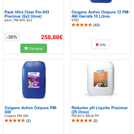
Pack Ultra Clear Pm-643
Oxígeno Activo Oxipure 12 PM-
Piscimar (6x2 litros)
460 Garrafa 10 Litros
pack_PM-643_6x2
9783
(
43
)
258,88€
-30%
Info
Comprar
Oxígeno Activo Oxipure PM-
Reductor pH Liquido Piscimar
430
(25 litros)
Oxipure PM-430
PM-601L BAJA PH
(
2
)
(
2
)