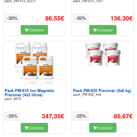
pack_PM-612_6x2.5
pack_PM-614_12x1
86,55€
136,30€
-30%
-30%
Comprar
Comprar
Pack PM-615 Ion Magnetic
Pack PM-632 Piscimar (4x6 kg)
Piscimar (4x5 litros)
pack_PM-632_4x6
pack_8679
347,35€
85,67€
-35%
-25%
Comprar
Comprar