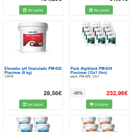
Ver packs
Ver packs
Elevador pH Granulado PM-632
Pack Algiblack PM-624
Piscimar (6 kg)
Piscimar (12x1 litro)
10476
pack_PM-624_12x1
28,56€
232,96€
-30%
Ver packs
Comprar