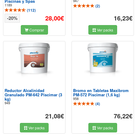
Piscinas y Spas
947
1189
(
2
)
(
112
)
28,00€
16,23€
-20%
Comprar
Ver packs
Reductor Alcalinidad
Bromo en Tabletas Maxibrom
Granulado PM-642 Piscimar (3
PM-572 Piscimar (1,6 kg)
kg)
958
949
(
4
)
21,08€
76,22€
Ver packs
Ver packs