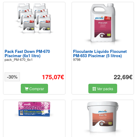
Pack Fast Down PM-670
Floculante Líquido Flocunet
Piscimar (6x1 litro)
PM-653 Piscimar (5 litros)
pack_PM-670_6x1
9798
175,07€
22,69€
-30%
Comprar
Ver packs