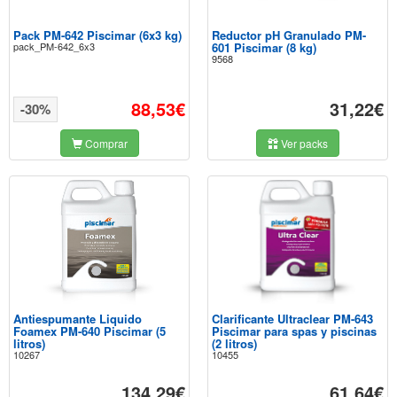
Pack PM-642 Piscimar (6x3 kg)
Reductor pH Granulado PM-
pack_PM-642_6x3
601 Piscimar (8 kg)
9568
88,53€
31,22€
-30%
Comprar
Ver packs
Antiespumante Liquido
Clarificante Ultraclear PM-643
Foamex PM-640 Piscimar (5
Piscimar para spas y piscinas
litros)
(2 litros)
10267
10455
134,29€
61,64€