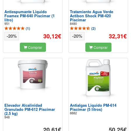
Antiespumante Liquido
Tratamiento Agua Verde
Foamex PM-640 Piscimar (1
Actibon Shock PM-420
litro)
Piscimar
951
8480
(
1
)
(
2
)
30,12€
32,31€
-20%
-20%
Comprar
Comprar
Elevador Alcalinidad
Antialgas Liquido PM-614
Granulado PM-612 Piscimar
Piscimar (5 litros)
(2,5 kg)
8882
948
20,61€
50,25€