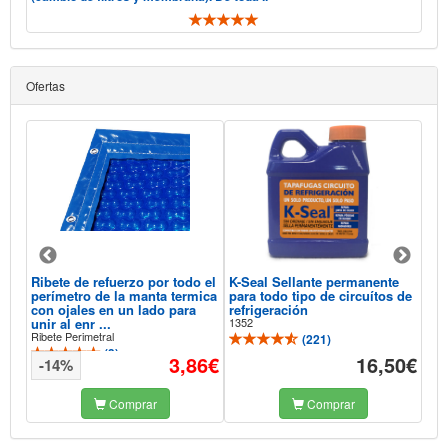
Ofertas
Ribete de refuerzo por todo el
K-Seal Sellante permanente
Aqu
perímetro de la manta termica
para todo tipo de circuítos de
Sel
con ojales en un lado para
refrigeración
Pis
unir al enr ...
1352
118
Ribete Perimetral
(
221
)
(
3
)
93€
3,86€
16,50€
-14%
-
Comprar
Comprar