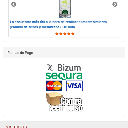
 "he
Lo encuentro más útil a la hora de realizar el mantenimiento
Hol
(cambio de filtros y membrana). De toda ..
tele
Formas de Pago
MIS DATOS