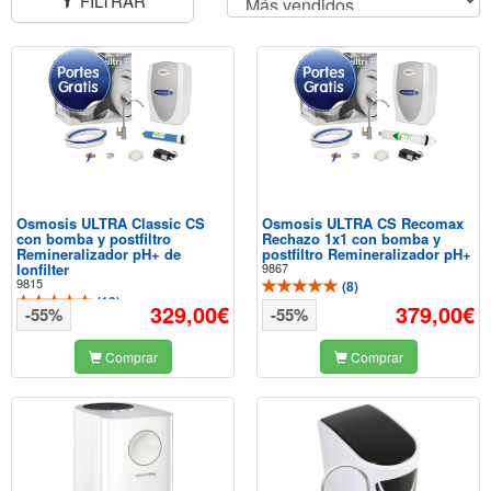
FILTRAR
Osmosis ULTRA Classic CS
Osmosis ULTRA CS Recomax
con bomba y postfiltro
Rechazo 1x1 con bomba y
Remineralizador pH+ de
postfiltro Remineralizador pH+
Ionfilter
9867
9815
(
8
)
(
10
)
329,00€
379,00€
-55%
-55%
Comprar
Comprar