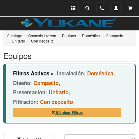
Menu
Buscar
Teléfono
Mi
Ver ce
catálogo
cuenta
Catálogo
Osmosis Inversa
Equipos
Doméstica
Compacto
Unitario
Con depósito
Equipos
Filtros Activos »
Instalación:
Doméstica
,
Diseño:
Compacto
,
Presentación:
Unitario
,
Filtración:
Con depósito
Eliminar Filtros