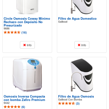
Circle Osmosis Coway Mínimo
Filtro de Agua Domestico
Rechazo con Depósito No
Sailboat
Presurizado
9686
(
16
)
Info
Info
Osmosis Inversa Compacta
Filtro de Agua Osmosis
con bomba Zafiro Premium
Sailboat Con Bomba
9442
(
3
)
(
6
)