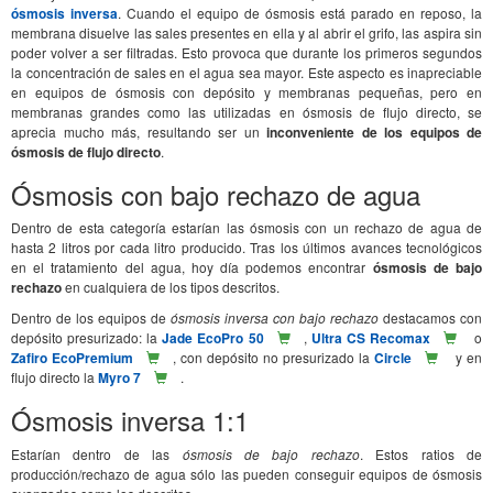
ósmosis inversa
. Cuando el equipo de ósmosis está parado en reposo, la
membrana disuelve las sales presentes en ella y al abrir el grifo, las aspira sin
poder volver a ser filtradas. Esto provoca que durante los primeros segundos
la concentración de sales en el agua sea mayor. Este aspecto es inapreciable
en equipos de ósmosis con depósito y membranas pequeñas, pero en
membranas grandes como las utilizadas en ósmosis de flujo directo, se
aprecia mucho más, resultando ser un
inconveniente de los equipos de
ósmosis de flujo directo
.
Ósmosis con bajo rechazo de agua
Dentro de esta categoría estarían las ósmosis con un rechazo de agua de
hasta 2 litros por cada litro producido. Tras los últimos avances tecnológicos
en el tratamiento del agua, hoy día podemos encontrar
ósmosis de bajo
rechazo
en cualquiera de los tipos descritos.
Dentro de los equipos de
ósmosis inversa con bajo rechazo
destacamos con
depósito presurizado: la
Jade EcoPro 50
,
Ultra CS Recomax
o
Zafiro EcoPremium
, con depósito no presurizado la
Circle
y en
flujo directo la
Myro 7
.
Ósmosis inversa 1:1
Estarían dentro de las
ósmosis de bajo rechazo
. Estos ratios de
producción/rechazo de agua sólo las pueden conseguir equipos de ósmosis