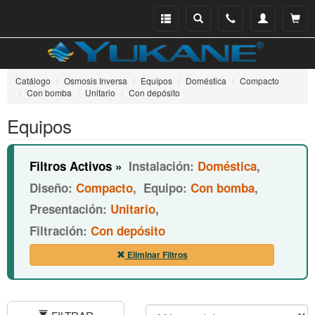
Menu
Buscar
Teléfono
Mi
Ver ce
catálogo
cuenta
Catálogo
Osmosis Inversa
Equipos
Doméstica
Compacto
Con bomba
Unitario
Con depósito
Equipos
Filtros Activos »
Instalación:
Doméstica
,
Diseño:
Compacto
,
Equipo:
Con bomba
,
Presentación:
Unitario
,
Filtración:
Con depósito
Eliminar Filtros