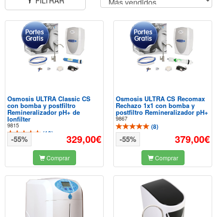
FILTRAR
Osmosis ULTRA Classic CS
Osmosis ULTRA CS Recomax
con bomba y postfiltro
Rechazo 1x1 con bomba y
Remineralizador pH+ de
postfiltro Remineralizador pH+
Ionfilter
9867
9815
(
8
)
(
10
)
329,00€
379,00€
-55%
-55%
Comprar
Comprar