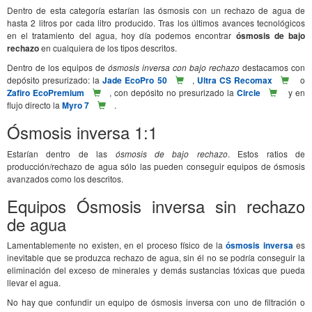
Dentro de esta categoría estarían las ósmosis con un rechazo de agua de
hasta 2 litros por cada litro producido. Tras los últimos avances tecnológicos
en el tratamiento del agua, hoy día podemos encontrar
ósmosis de bajo
rechazo
en cualquiera de los tipos descritos.
Dentro de los equipos de
ósmosis inversa con bajo rechazo
destacamos con
depósito presurizado: la
Jade EcoPro 50
,
Ultra CS Recomax
o
Zafiro EcoPremium
, con depósito no presurizado la
Circle
y en
flujo directo la
Myro 7
.
Ósmosis inversa 1:1
Estarían dentro de las
ósmosis de bajo rechazo
. Estos ratios de
producción/rechazo de agua sólo las pueden conseguir equipos de ósmosis
avanzados como los descritos.
Equipos Ósmosis inversa sin rechazo
de agua
Lamentablemente no existen, en el proceso físico de la
ósmosis inversa
es
inevitable que se produzca rechazo de agua, sin él no se podría conseguir la
eliminación del exceso de minerales y demás sustancias tóxicas que pueda
llevar el agua.
No hay que confundir un equipo de ósmosis inversa con uno de filtración o