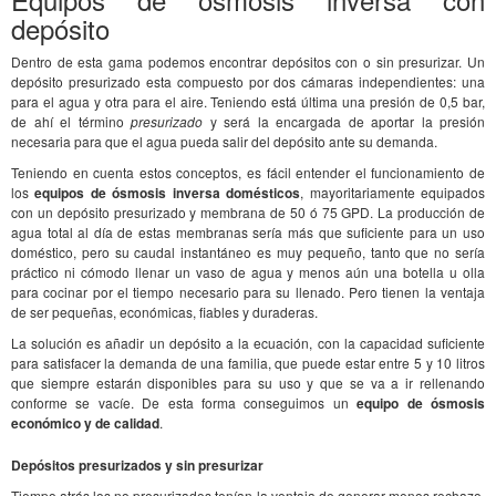
depósito
Dentro de esta gama podemos encontrar depósitos con o sin presurizar. Un
depósito presurizado esta compuesto por dos cámaras independientes: una
para el agua y otra para el aire. Teniendo está última una presión de 0,5 bar,
de ahí el término
presurizado
y será la encargada de aportar la presión
necesaria para que el agua pueda salir del depósito ante su demanda.
Teniendo en cuenta estos conceptos, es fácil entender el funcionamiento de
los
equipos de ósmosis inversa domésticos
, mayoritariamente equipados
con un depósito presurizado y membrana de 50 ó 75 GPD. La producción de
agua total al día de estas membranas sería más que suficiente para un uso
doméstico, pero su caudal instantáneo es muy pequeño, tanto que no sería
práctico ni cómodo llenar un vaso de agua y menos aún una botella u olla
para cocinar por el tiempo necesario para su llenado. Pero tienen la ventaja
de ser pequeñas, económicas, fiables y duraderas.
La solución es añadir un depósito a la ecuación, con la capacidad suficiente
para satisfacer la demanda de una familia, que puede estar entre 5 y 10 litros
que siempre estarán disponibles para su uso y que se va a ir rellenando
conforme se vacíe. De esta forma conseguimos un
equipo de ósmosis
económico y de calidad
.
Depósitos presurizados y sin presurizar
Tiempo atrás los no presurizados tenían la ventaja de generar menos rechazo,