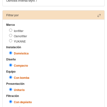
Osmosis Inversa Myro 7
Filtrar por
¿?
Marca
Ionfilter
Osmofilter
YUKANE
Instalación
Doméstica
Diseño
Compacto
Equipo
Con bomba
Presentación
Unitario
Filtración
Con depósito