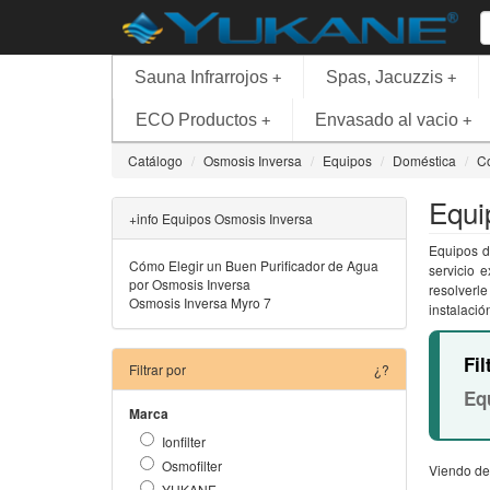
Sauna Infrarrojos
Spas, Jacuzzis
+
+
ECO Productos
Envasado al vacio
+
+
Catálogo
Osmosis Inversa
Equipos
Doméstica
C
Equi
+info Equipos Osmosis Inversa
Equipos d
Cómo Elegir un Buen Purificador de Agua
servicio 
por Osmosis Inversa
resolverl
Osmosis Inversa Myro 7
instalació
Fil
Filtrar por
¿?
Eq
Marca
Ionfilter
Osmofilter
Viendo de
YUKANE