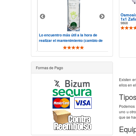
Osmosi
1x1 Zaf
9868
lidad, precio.
Lo encuentro más útil a la hora de
Hola, consider
 y rápido, "he visto
realizar el mantenimiento (cambio de
servicio correc
s comp ..
filtros y membrana). De toda ..
telefónica ha si
Formas de Pago
Existen e
ellos en e
Tipo
Podemos e
uno u otr
que se h
Equip