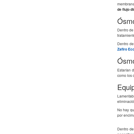
membranas
de flujo d
Ósmo
Dentro de 
tratamien
Dentro de
Zafiro E
Ósmo
Estarían 
como los d
Equi
Lamentabl
eliminació
No hay que
por encim
Dentro de 