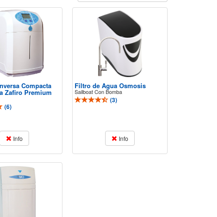
nversa Compacta
Filtro de Agua Osmosis
a Zafiro Premium
Sailboat Con Bomba
(
3
)
(
6
)
Info
Info