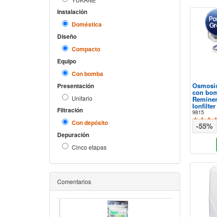
Instalación
Doméstica
Diseño
Compacto
Equipo
Con bomba
Osmosis
Presentación
con bom
Unitario
Reminer
Ionfilter
Filtración
9815
Con depósito
-55%
Depuración
Cinco etapas
Comentarios