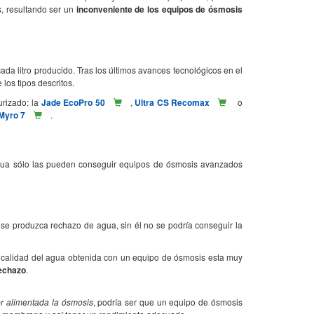
, resultando ser un
inconveniente de los equipos de ósmosis
ada litro producido. Tras los últimos avances tecnológicos en el
los tipos descritos.
rizado: la
Jade EcoPro 50
,
Ultra CS Recomax
o
Myro 7
.
agua sólo las pueden conseguir equipos de ósmosis avanzados
 se produzca rechazo de agua, sin él no se podría conseguir la
 la calidad del agua obtenida con un equipo de ósmosis esta muy
rechazo
.
r alimentada la ósmosis
, podría ser que un equipo de ósmosis