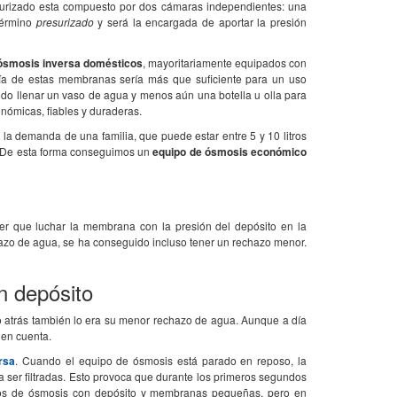
surizado esta compuesto por dos cámaras independientes: una
 término
presurizado
y será la encargada de aportar la presión
ósmosis inversa domésticos
, mayoritariamente equipados con
ía de estas membranas sería más que suficiente para un uso
odo llenar un vaso de agua y menos aún una botella u olla para
onómicas, fiables y duraderas.
r la demanda de una familia, que puede estar entre 5 y 10 litros
e. De esta forma conseguimos un
equipo de ósmosis económico
ner que luchar la membrana con la presión del depósito en la
azo de agua, se ha conseguido incluso tener un rechazo menor.
n depósito
o atrás también lo era su menor rechazo de agua. Aunque a día
 en cuenta.
rsa
. Cuando el equipo de ósmosis está parado en reposo, la
r a ser filtradas. Esto provoca que durante los primeros segundos
ipos de ósmosis con depósito y membranas pequeñas, pero en