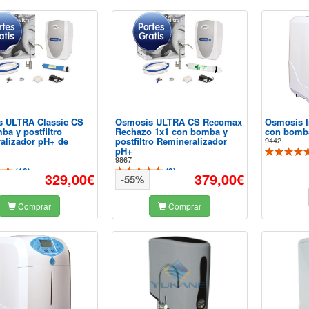
 ULTRA Classic CS
Osmosis ULTRA CS Recomax
Osmosis I
ba y postfiltro
Rechazo 1x1 con bomba y
con bomb
alizador pH+ de
postfiltro Remineralizador
9442
pH+
9867
(
10
)
(
8
)
329,00€
379,00€
-55%
Comprar
Comprar