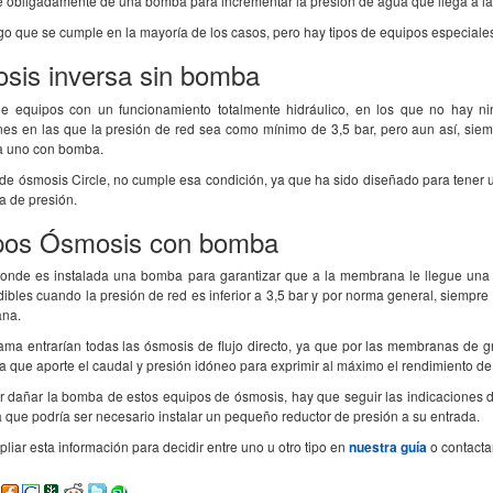
e obligadamente de una bomba para incrementar la presión de agua que llega a l
go que se cumple en la mayoría de los casos, pero hay tipos de equipos especiale
sis inversa sin bomba
de equipos con un funcionamiento totalmente hidráulico, en los que no hay ni
ones en las que la presión de red sea como mínimo de 3,5 bar, pero aun así, siem
 uno con bomba.
 de ósmosis Circle, no cumple esa condición, ya que ha sido diseñado para tener
 de presión.
pos Ósmosis con bomba
onde es instalada una bomba para garantizar que a la membrana le llegue una 
ibles cuando la presión de red es inferior a 3,5 bar y por norma general, siempre
ana.
ama entrarían todas las ósmosis de flujo directo, ya que por las membranas de g
 que aporte el caudal y presión idóneo para exprimir al máximo el rendimiento d
ar dañar la bomba de estos equipos de ósmosis, hay que seguir las indicaciones d
a que podría ser necesario instalar un pequeño reductor de presión a su entrada.
iar esta información para decidir entre uno u otro tipo en
nuestra guía
o contacta