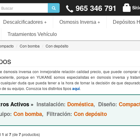
965 346 791
Sit
Descalcificadores
Osmosis Inversa
Depósitos H
+
+
Tratamientos Vehículo
ompacto
Con bomba
Con depósito
pos
e ósmosis inversa con inmejorable relación calidad precio, que puede comprar co
excelente, porque en YUKANE somos especialistas en ósmosis inversa y trata
e cualquier duda que pueda tener a la hora de tomar la decisión de que depurad
n de su equipo. Conozca los distintos tipos
aquí
.
tros Activos »
Instalación:
Doméstica
,
Diseño:
Compac
uipo:
Con bomba
,
Filtración:
Con depósito
l
1
al
7
(de
7
productos)