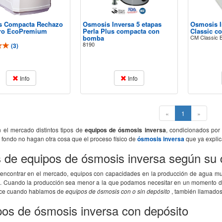
s Compacta Rechazo
Osmosis Inversa 5 etapas
Osmosis I
iro EcoPremium
Perla Plus compacta con
Classic c
bomba
CM Classic 
8190
(
3
)
o que he recibido un
La ósmosis funciona MUY BIEN,
Todo perfe
to. La atención
EXCELENTE. L-
precio... 
do útil con un tra ..
o hemos mandado a analizar a unos
mismo por e
Info
Info
laboratorios y consig ..
(current)
«
1
»
n el mercado distintos tipos de
equipos de ósmosis inversa
, condicionados por
l fondo no hagan otra cosa que el proceso físico de
ósmosis inversa
que ya expli
s de equipos de ósmosis inversa según su
ncontrar en el mercado, equipos con capacidades en la producción de agua muy
o. Cuando la producción sea menor a la que podamos necesitar en un momento dado
ace cuando hablamos de
equipos de ósmosis con o sin depósito
, también llamado
os de ósmosis inversa con depósito