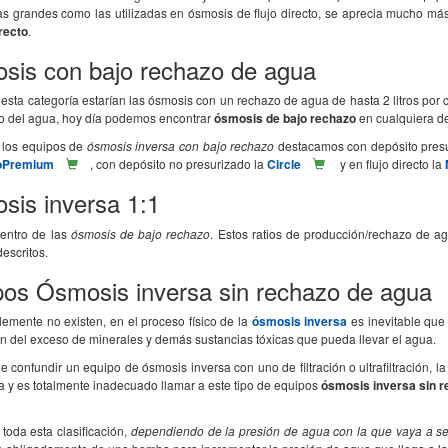
 grandes como las utilizadas en ósmosis de flujo directo, se aprecia mucho más
irecto
.
sis con bajo rechazo de agua
esta categoría estarían las ósmosis con un rechazo de agua de hasta 2 litros por c
to del agua, hoy día podemos encontrar
ósmosis de bajo rechazo
en cualquiera de 
 los equipos de
ósmosis inversa con bajo rechazo
destacamos con depósito presu
coPremium
, con depósito no presurizado la
Circle
y en flujo directo la
sis inversa 1:1
dentro de las
ósmosis de bajo rechazo
. Estos ratios de producción/rechazo de 
escritos.
pos Ósmosis inversa sin rechazo de agua
emente no existen, en el proceso físico de la
ósmosis inversa
es inevitable que
n del exceso de minerales y demás sustancias tóxicas que pueda llevar el agua.
 confundir un equipo de ósmosis inversa con uno de filtración o ultrafiltración,
a y es totalmente inadecuado llamar a este tipo de equipos
ósmosis inversa sin 
toda esta clasificación,
dependiendo de la presión de agua con la que vaya a se