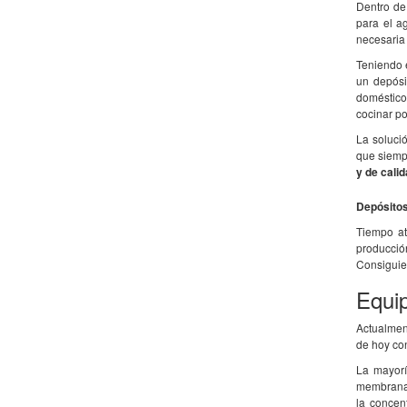
Dentro de
para el a
necesaria
Teniendo e
un depósi
doméstico
cocinar po
La solució
que siemp
y de cali
Depósitos
Tiempo at
producció
Consigui
Equip
Actualmen
de hoy co
La mayorí
membrana d
la concen