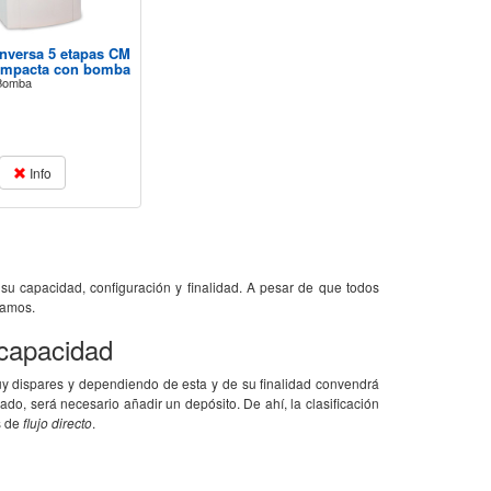
nversa 5 etapas CM
ompacta con bomba
Bomba
cto: servicio, trato, envío,
Es ideal... Estoy en un pueblo de
El fu
Me habían intentado vender lo
Segovia donde el agua sabe mal y tiene
cosas
l triple d ..
demasiado arsénico... y aho ..
deber
Info
 su capacidad, configuración y finalidad. A pesar de que todos
camos.
 capacidad
 dispares y dependiendo de esta y de su finalidad convendrá
, será necesario añadir un depósito. De ahí, la clasificación
s de
flujo directo
.