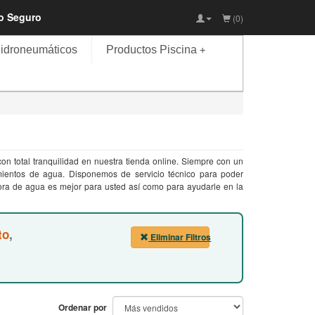
io Seguro
(0)
idroneumáticos
Productos Piscina
+
n total tranquilidad en nuestra tienda online. Siempre con un
mientos de agua. Disponemos de servicio técnico para poder
ora de agua es mejor para usted así como para ayudarle en la
to
,
Eliminar Filtros
Ordenar por