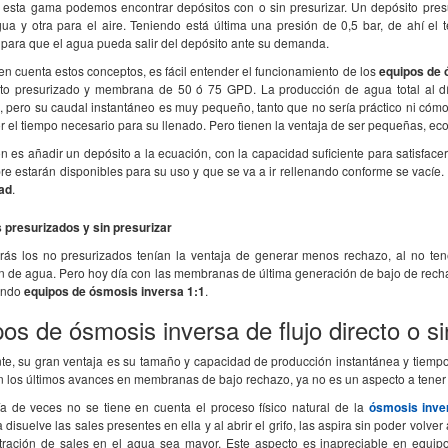
 esta gama podemos encontrar depósitos con o sin presurizar. Un depósito pre
gua y otra para el aire. Teniendo está última una presión de 0,5 bar, de ahí el
 para que el agua pueda salir del depósito ante su demanda.
n cuenta estos conceptos, es fácil entender el funcionamiento de los
equipos de 
to presurizado y membrana de 50 ó 75 GPD. La producción de agua total al d
, pero su caudal instantáneo es muy pequeño, tanto que no sería práctico ni cóm
r el tiempo necesario para su llenado. Pero tienen la ventaja de ser pequeñas, ec
n es añadir un depósito a la ecuación, con la capacidad suficiente para satisface
re estarán disponibles para su uso y que se va a ir rellenando conforme se vací
dad
.
 presurizados y sin presurizar
rás los no presurizados tenían la ventaja de generar menos rechazo, al no te
n de agua. Pero hoy día con las membranas de última generación de bajo de rech
endo
equipos de ósmosis inversa 1:1
.
os de ósmosis inversa de flujo directo o si
te, su gran ventaja es su tamaño y capacidad de producción instantánea y tiemp
n los últimos avances en membranas de bajo rechazo, ya no es un aspecto a tener
a de veces no se tiene en cuenta el proceso físico natural de la
ósmosis inve
isuelve las sales presentes en ella y al abrir el grifo, las aspira sin poder volve
tración de sales en el agua sea mayor. Este aspecto es inapreciable en equ