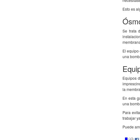
necesitas
Esto es al
Ósmo
Se trata 
instalaci
membrana
El equipo
una bomba
Equi
Equipos d
imprescind
la membr
En esta g
una bomba
Para evit
trabajar y
Puede ampl