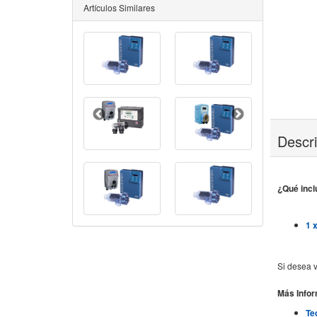
Artículos Similares
Descr
¿Qué incl
1 
Si desea v
Más Info
Te