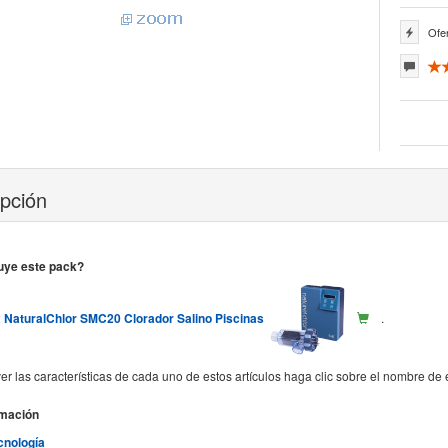
Ofer
ipción
uye este pack?
x NaturalChlor SMC20 Clorador Salino Piscinas
.
er las características de cada uno de estos artículos haga clic sobre el nombre de 
rmación
cnología