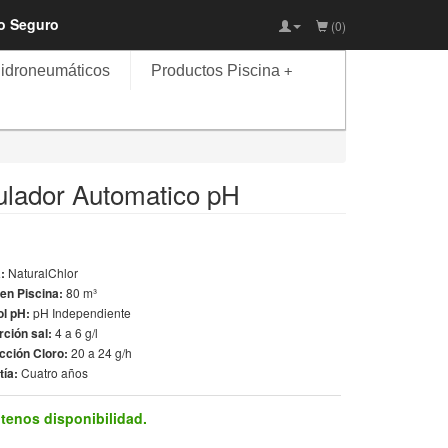
io Seguro
(0)
idroneumáticos
Productos Piscina
+
ulador Automatico pH
a:
NaturalChlor
en Piscina:
80 m³
ol pH:
pH Independiente
rción sal:
4 a 6 g/l
cción Cloro:
20 a 24 g/h
tía:
Cuatro años
tenos disponibilidad.