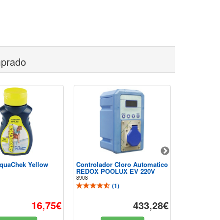
mprado
AquaChek Yellow
Controlador Cloro Automatico
40 Tiras Aqu
REDOX POOLUX EV 220V
900
8908
(
1
)
16,75€
433,28€
-20%