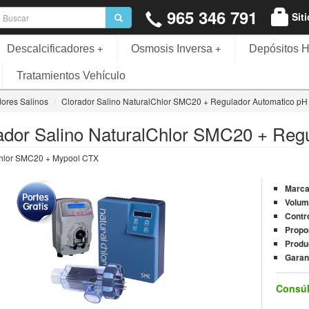
965 346 791
Sit
Descalcificadores
Osmosis Inversa
Depósitos H
+
+
Tratamientos Vehículo
ores Salinos
Clorador Salino NaturalChlor SMC20 + Regulador Automatico pH
ador Salino NaturalChlor SMC20 + Reg
hlor SMC20 + Mypool CTX
Marc
Volum
Contr
Propo
Produ
Garan
Consúl