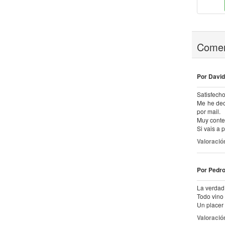
Comprar
Comprar
Coment
Por David
Satisfech
Me he dec
por mail.
Muy conten
Si vais a 
Valoració
Por Pedro
La verdad 
Todo vino 
Un placer 
Valoració