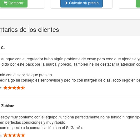
Comprar
Calcule su precio
arios de los clientes
 C.
o aunque con el regulador hubo algún problema de envío pero creo que ajenos a 
idido por este pack por la marca y precio. También he de destacar la atención c
to con el servicio que prestan.
pedir algo mi consejo es ser previsor y pedirlo con margen de dias. Todo llego en p
n:
 Zubiate
estoy muy contento con el equipo, funciona perfectamente no he tenido ningún tipo 
en perfectas condiciones y muy rápido.
con respecto a la comunicación con el Sr García.
n: