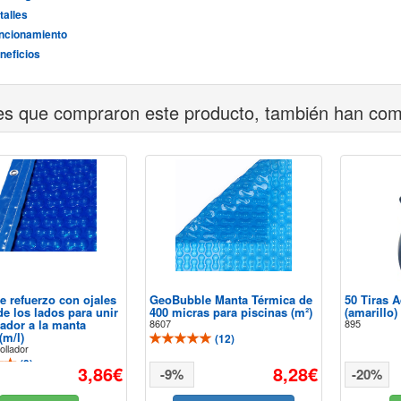
talles
ncionamiento
neficios
tes que compraron este producto, también han co
e refuerzo con ojales
GeoBubble Manta Térmica de
50 Tiras 
e los lados para unir
400 micras para piscinas (m²)
(amarillo)
lador a la manta
8607
895
(m/l)
(
12
)
ollador
(
3
)
3,86€
8,28€
-9%
-20%