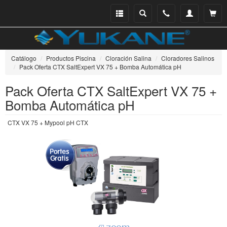
Menu
Buscar
Teléfono
Mi
Ver ce
catálogo
cuenta
Catálogo
Productos Piscina
Cloración Salina
Cloradores Salinos
Pack Oferta CTX SaltExpert VX 75 + Bomba Automática pH
Pack Oferta CTX SaltExpert VX 75 +
Bomba Automática pH
CTX VX 75 + Mypool pH CTX