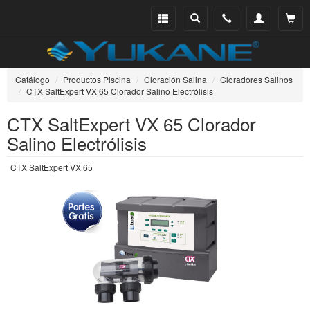
Menu
Buscar
Teléfono
Mi
Ver ce
catálogo
cuenta
Catálogo
Productos Piscina
Cloración Salina
Cloradores Salinos
CTX SaltExpert VX 65 Clorador Salino Electrólisis
CTX SaltExpert VX 65 Clorador
Salino Electrólisis
CTX SaltExpert VX 65