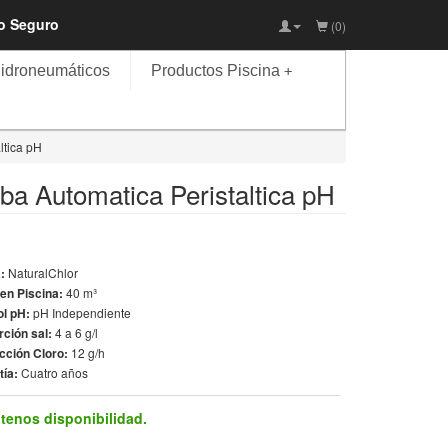
io Seguro
(0)
idroneumáticos
Productos Piscina
+
ltica pH
a Automatica Peristaltica pH
a:
NaturalChlor
en Piscina:
40 m³
ol pH:
pH Independiente
rción sal:
4 a 6 g/l
cción Cloro:
12 g/h
tía:
Cuatro años
tenos disponibilidad.