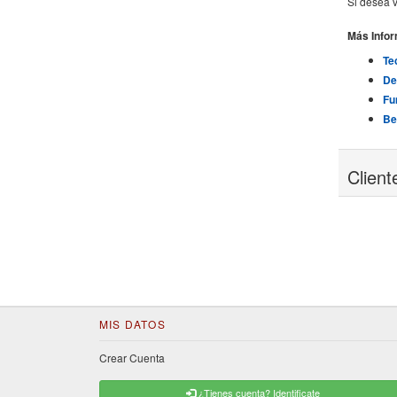
Si desea v
Más Info
Te
De
Fu
Be
Clien
MIS DATOS
Crear Cuenta
¿Tienes cuenta? Identificate