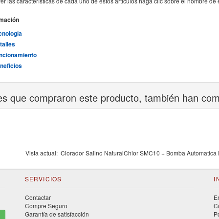
er las características de cada uno de estos artículos haga clic sobre el nombre de 
rmación
cnología
talles
ncionamiento
neficios
tes que compraron este producto, también han co
Vista actual:
Clorador Salino NaturalChlor SMC10 + Bomba Automatica Pe
SERVICIOS
I
Contactar
E
Compre Seguro
C
Garantía de satisfacción
P