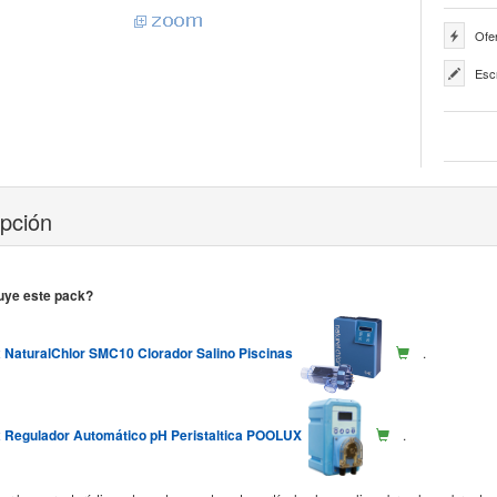
Ofer
Esc
ipción
uye este pack?
x NaturalChlor SMC10 Clorador Salino Piscinas
.
x Regulador Automático pH Peristaltica POOLUX
.