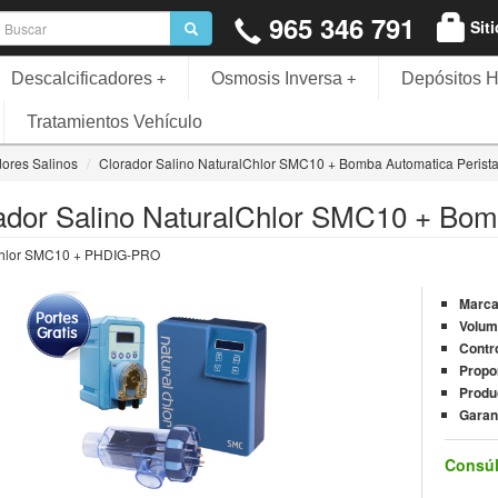
965 346 791
Sit
Descalcificadores
Osmosis Inversa
Depósitos H
+
+
Tratamientos Vehículo
ores Salinos
Clorador Salino NaturalChlor SMC10 + Bomba Automatica Perista
ador Salino NaturalChlor SMC10 + Bomb
Chlor SMC10 + PHDIG-PRO
Marc
Volum
Contr
Propo
Produ
Garan
Consúl