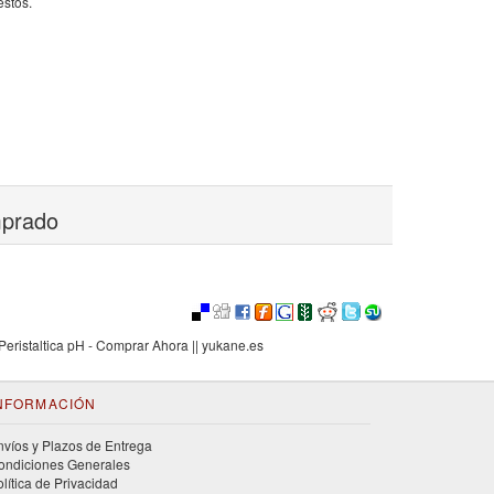
estos.
mprado
ristaltica pH - Comprar Ahora || yukane.es
NFORMACIÓN
nvíos y Plazos de Entrega
ondiciones Generales
olítica de Privacidad