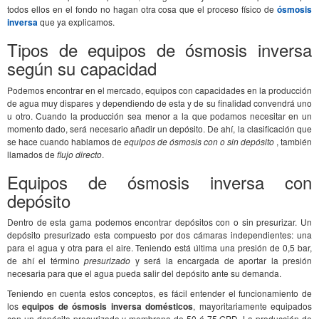
todos ellos en el fondo no hagan otra cosa que el proceso físico de
ósmosis
inversa
que ya explicamos.
Tipos de equipos de ósmosis inversa
según su capacidad
Podemos encontrar en el mercado, equipos con capacidades en la producción
de agua muy dispares y dependiendo de esta y de su finalidad convendrá uno
u otro. Cuando la producción sea menor a la que podamos necesitar en un
momento dado, será necesario añadir un depósito. De ahí, la clasificación que
se hace cuando hablamos de
equipos de ósmosis con o sin depósito
, también
llamados de
flujo directo
.
Equipos de ósmosis inversa con
depósito
Dentro de esta gama podemos encontrar depósitos con o sin presurizar. Un
depósito presurizado esta compuesto por dos cámaras independientes: una
para el agua y otra para el aire. Teniendo está última una presión de 0,5 bar,
de ahí el término
presurizado
y será la encargada de aportar la presión
necesaria para que el agua pueda salir del depósito ante su demanda.
Teniendo en cuenta estos conceptos, es fácil entender el funcionamiento de
los
equipos de ósmosis inversa domésticos
, mayoritariamente equipados
con un depósito presurizado y membrana de 50 ó 75 GPD. La producción de