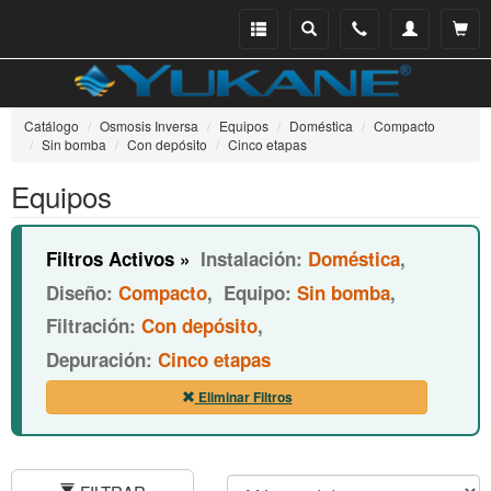
Menu
Buscar
Teléfono
Mi
Ver ce
catálogo
cuenta
Catálogo
Osmosis Inversa
Equipos
Doméstica
Compacto
Sin bomba
Con depósito
Cinco etapas
Equipos
Filtros Activos »
Instalación:
Doméstica
,
Diseño:
Compacto
,
Equipo:
Sin bomba
,
Filtración:
Con depósito
,
Depuración:
Cinco etapas
Eliminar Filtros