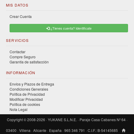
MIS DATOS
Crear Cuenta
¿Tienes cuenta? Identificate
SERVICIOS
Contactar
Compre Seguro
Garantía de satisfacción
INFORMACIÓN
Envíos y Plazos de Entrega
Condiciones Generales
Política de Privacidad
Modificar Privacidad
Política de cookies
Nota Legal
Copyright © 2008-2026 · YUKANE S.L.N.E. · Paraje Casa Cabanes Nº 64 ·
03400 · Villena · Alicante · España · 965 346 791 · C.I.F.: B-54145685