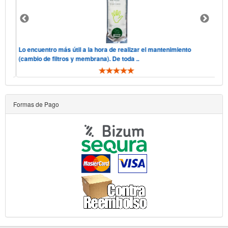
 "he
Lo encuentro más útil a la hora de realizar el mantenimiento
Hol
(cambio de filtros y membrana). De toda ..
tel
Formas de Pago