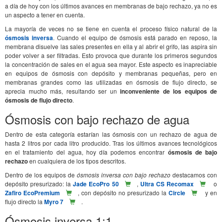
a día de hoy con los últimos avances en membranas de bajo rechazo, ya no es
un aspecto a tener en cuenta.
La mayoría de veces no se tiene en cuenta el proceso físico natural de la
ósmosis inversa
. Cuando el equipo de ósmosis está parado en reposo, la
membrana disuelve las sales presentes en ella y al abrir el grifo, las aspira sin
poder volver a ser filtradas. Esto provoca que durante los primeros segundos
la concentración de sales en el agua sea mayor. Este aspecto es inapreciable
en equipos de ósmosis con depósito y membranas pequeñas, pero en
membranas grandes como las utilizadas en ósmosis de flujo directo, se
aprecia mucho más, resultando ser un
inconveniente de los equipos de
ósmosis de flujo directo
.
Ósmosis con bajo rechazo de agua
Dentro de esta categoría estarían las ósmosis con un rechazo de agua de
hasta 2 litros por cada litro producido. Tras los últimos avances tecnológicos
en el tratamiento del agua, hoy día podemos encontrar
ósmosis de bajo
rechazo
en cualquiera de los tipos descritos.
Dentro de los equipos de
ósmosis inversa con bajo rechazo
destacamos con
depósito presurizado: la
Jade EcoPro 50
,
Ultra CS Recomax
o
Zafiro EcoPremium
, con depósito no presurizado la
Circle
y en
flujo directo la
Myro 7
.
Ósmosis inversa 1:1