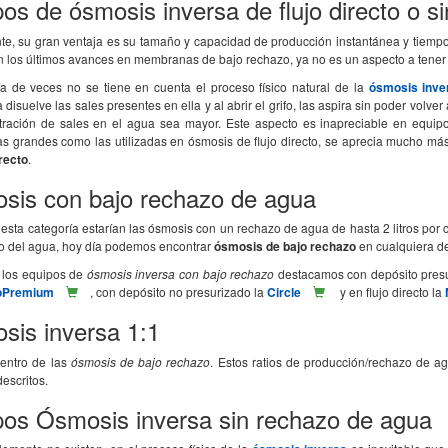
os de ósmosis inversa de flujo directo o si
te, su gran ventaja es su tamaño y capacidad de producción instantánea y tiemp
n los últimos avances en membranas de bajo rechazo, ya no es un aspecto a tener
a de veces no se tiene en cuenta el proceso físico natural de la
ósmosis inve
isuelve las sales presentes en ella y al abrir el grifo, las aspira sin poder volve
tración de sales en el agua sea mayor. Este aspecto es inapreciable en equ
 grandes como las utilizadas en ósmosis de flujo directo, se aprecia mucho más
irecto
.
sis con bajo rechazo de agua
esta categoría estarían las ósmosis con un rechazo de agua de hasta 2 litros por c
to del agua, hoy día podemos encontrar
ósmosis de bajo rechazo
en cualquiera de 
 los equipos de
ósmosis inversa con bajo rechazo
destacamos con depósito presu
coPremium
, con depósito no presurizado la
Circle
y en flujo directo la
sis inversa 1:1
dentro de las
ósmosis de bajo rechazo
. Estos ratios de producción/rechazo de 
escritos.
pos Ósmosis inversa sin rechazo de agua