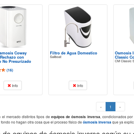
Osmosis Coway
Filtro de Agua Domestico
Osmosis I
Rechazo con
Sailboat
Classic C
o No Presurizado
CM Classic 
(
16
)
Info
Info
(current)
«
1
»
n el mercado distintos tipos de
equipos de ósmosis inversa
, condicionados por
l fondo no hagan otra cosa que el proceso físico de
ósmosis inversa
que ya expli
s de equipos de ósmosis inversa según su