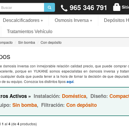
965 346 791
Sit
Descalcificadores
Osmosis Inversa
Depósitos H
+
+
Tratamientos Vehículo
ompacto
Sin bomba
Con depósito
pos
e ósmosis inversa con inmejorable relación calidad precio, que puede comprar co
excelente, porque en YUKANE somos especialistas en ósmosis inversa y trata
e cualquier duda que pueda tener a la hora de tomar la decisión de que depurad
n de su equipo. Conozca los distintos tipos
aquí
.
tros Activos »
Instalación:
Doméstica
,
Diseño:
Compac
uipo:
Sin bomba
,
Filtración:
Con depósito
l
1
al
4
(de
4
productos)