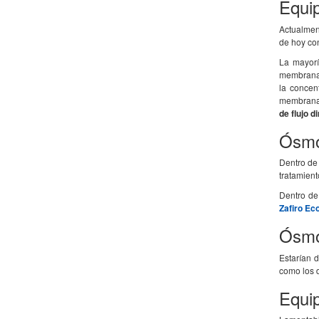
Equip
Actualmen
de hoy co
La mayorí
membrana d
la concen
membranas
de flujo d
Ósmo
Dentro de 
tratamien
Dentro de
Zafiro E
Ósmo
Estarían 
como los d
Equi