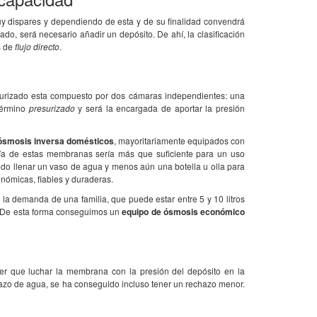
 dispares y dependiendo de esta y de su finalidad convendrá
, será necesario añadir un depósito. De ahí, la clasificación
s de
flujo directo
.
cto: servicio, trato, envío,
Es ideal... Estoy en un pueblo de
El f
 Me habían intentado vender lo
Segovia donde el agua sabe mal y tiene
cosa
surizado esta compuesto por dos cámaras independientes: una
el triple d ..
demasiado arsénico... y aho ..
debe
 término
presurizado
y será la encargada de aportar la presión
ósmosis inversa domésticos
, mayoritariamente equipados con
ía de estas membranas sería más que suficiente para un uso
odo llenar un vaso de agua y menos aún una botella u olla para
onómicas, fiables y duraderas.
r la demanda de una familia, que puede estar entre 5 y 10 litros
e. De esta forma conseguimos un
equipo de ósmosis económico
ner que luchar la membrana con la presión del depósito en la
azo de agua, se ha conseguido incluso tener un rechazo menor.