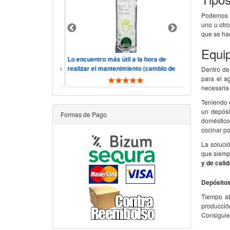
Podemos e
uno u otr
que se h
Equip
lidad, precio.
Lo encuentro más útil a la hora de
Hola, consider
o y rápido, "he visto
realizar el mantenimiento (cambio de
servicio corre
Dentro de
ás comp ..
filtros y membrana). De toda ..
telefónica ha si
para el a
necesaria
Teniendo e
un depósi
Formas de Pago
doméstico
cocinar po
La solució
que siemp
y de cali
Depósitos
Tiempo at
producció
Consigui