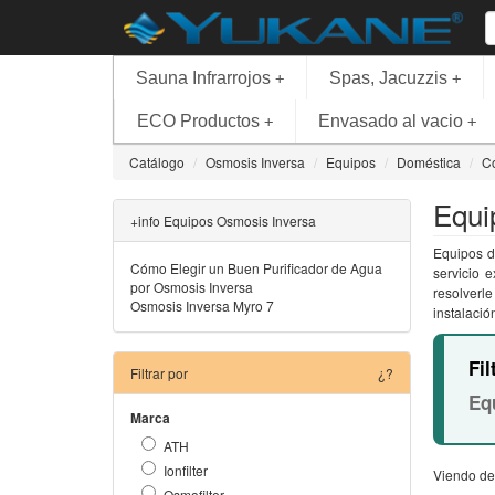
Sauna Infrarrojos
Spas, Jacuzzis
+
+
ECO Productos
Envasado al vacio
+
+
Catálogo
Osmosis Inversa
Equipos
Doméstica
C
Equi
+info Equipos Osmosis Inversa
Equipos d
Cómo Elegir un Buen Purificador de Agua
servicio 
por Osmosis Inversa
resolverl
Osmosis Inversa Myro 7
instalació
Fil
Filtrar por
¿?
Eq
Marca
ATH
Ionfilter
Viendo de
Osmofilter