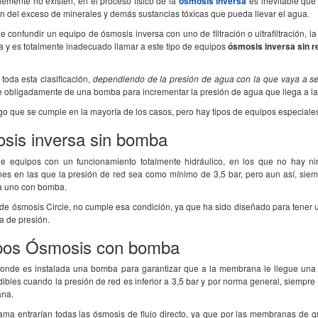
emente no existen, en el proceso físico de la
ósmosis inversa
es inevitable que
n del exceso de minerales y demás sustancias tóxicas que pueda llevar el agua.
 confundir un equipo de ósmosis inversa con uno de filtración o ultrafiltración,
a y es totalmente inadecuado llamar a este tipo de equipos
ósmosis inversa sin 
toda esta clasificación,
dependiendo de la presión de agua con la que vaya a se
e obligadamente de una bomba para incrementar la presión de agua que llega a l
go que se cumple en la mayoría de los casos, pero hay tipos de equipos especiale
sis inversa sin bomba
de equipos con un funcionamiento totalmente hidráulico, en los que no hay ni
ones en las que la presión de red sea como mínimo de 3,5 bar, pero aun así, siem
 uno con bomba.
 de ósmosis Circle, no cumple esa condición, ya que ha sido diseñado para tener
 de presión.
pos Ósmosis con bomba
onde es instalada una bomba para garantizar que a la membrana le llegue una 
ibles cuando la presión de red es inferior a 3,5 bar y por norma general, siempre
ana.
ama entrarían todas las ósmosis de flujo directo, ya que por las membranas de g