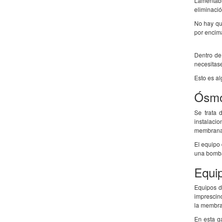
Lamentabl
eliminació
No hay que
por encim
Dentro de 
necesitas
Esto es al
Ósmo
Se trata 
instalaci
membrana
El equipo
una bomba
Equi
Equipos d
imprescind
la membr
En esta g