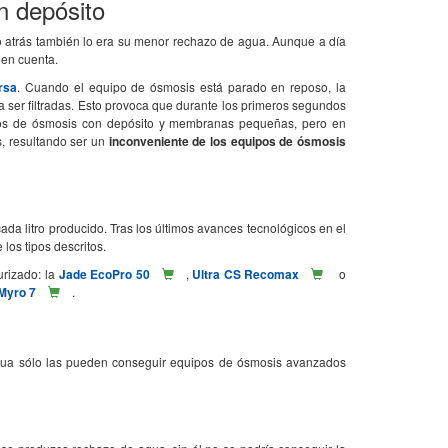
n depósito
o atrás también lo era su menor rechazo de agua. Aunque a día
 en cuenta.
rsa
. Cuando el equipo de ósmosis está parado en reposo, la
r a ser filtradas. Esto provoca que durante los primeros segundos
ipos de ósmosis con depósito y membranas pequeñas, pero en
, resultando ser un
inconveniente de los equipos de ósmosis
ada litro producido. Tras los últimos avances tecnológicos en el
los tipos descritos.
rizado: la
Jade EcoPro 50
,
Ultra CS Recomax
o
Myro 7
.
agua sólo las pueden conseguir equipos de ósmosis avanzados