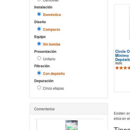
Instalación
Doméstica
Diseño
Compacto
Equipo
Sin bomba
Circle 
Presentación
Mínimo 
Unitario
Depósit
9686
Filtración
Con depósito
Depuración
Cinco etapas
Comentarios
Existen e
ellos en e
Tipo