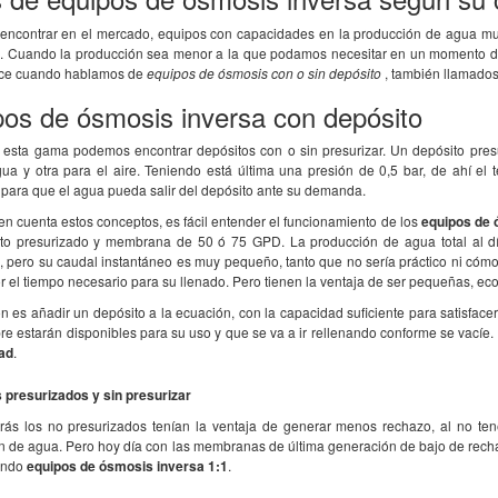
ncontrar en el mercado, equipos con capacidades en la producción de agua muy
o. Cuando la producción sea menor a la que podamos necesitar en un momento dado
ace cuando hablamos de
equipos de ósmosis con o sin depósito
, también llamado
os de ósmosis inversa con depósito
o que he recibido un
La ósmosis funciona MUY BIEN,
Todo perfe
cto. La atención
EXCELENTE. L-
precio...
 esta gama podemos encontrar depósitos con o sin presurizar. Un depósito pre
do útil con un tra ..
o hemos mandado a analizar a unos
mismo por 
gua y otra para el aire. Teniendo está última una presión de 0,5 bar, de ahí el
laboratorios y consig ..
 para que el agua pueda salir del depósito ante su demanda.
n cuenta estos conceptos, es fácil entender el funcionamiento de los
equipos de 
to presurizado y membrana de 50 ó 75 GPD. La producción de agua total al d
, pero su caudal instantáneo es muy pequeño, tanto que no sería práctico ni cóm
r el tiempo necesario para su llenado. Pero tienen la ventaja de ser pequeñas, ec
n es añadir un depósito a la ecuación, con la capacidad suficiente para satisface
re estarán disponibles para su uso y que se va a ir rellenando conforme se vací
dad
.
 presurizados y sin presurizar
rás los no presurizados tenían la ventaja de generar menos rechazo, al no te
n de agua. Pero hoy día con las membranas de última generación de bajo de rech
endo
equipos de ósmosis inversa 1:1
.