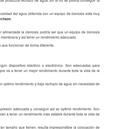
 se produzca rechazo de agua, sin él no se podría conseguir la
 la calidad del agua obtenida con un equipo de ósmosis esta muy
rechazo
.
r alimentada la ósmosis
, podría ser que un equipo de ósmosis
a membrana y así tener un rendimiento adecuado.
s que funcionan de forma diferente.
ngún dispositivo eléctrico o electrónico. Son adecuadas para
pre va a tener un mejor rendimiento durante toda la vida de la
 un optimo rendimiento y bajo rechazo de agua sin necesidad de
presión adecuada y conseguir así su optimo rendimiento. Son
 van a tener un rendimiento más estable durante toda la vida de
ran tamaño que tienen, resulta imprescindible la colocación de