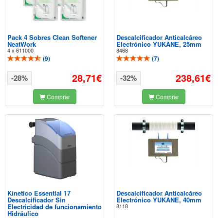
Pack 4 Sobres Clean Softener
Descalcificador Anticalcáreo
NeatWork
Electrónico YUKANE, 25mm
4 x 611000
8468
(
9
)
(
7
)
28,71€
238,61€
-28%
-32%
Comprar
Comprar
Kinetico Essential 17
Descalcificador Anticalcáreo
Descalcificador Sin
Electrónico YUKANE, 40mm
Electricidad de funcionamiento
8118
Hidráulico