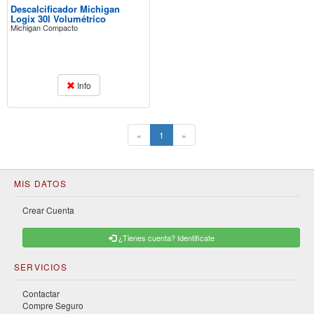
Descalcificador Michigan
Logix 30l Volumétrico
Michigan Compacto
Info
(current)
«
1
»
MIS DATOS
Crear Cuenta
¿Tienes cuenta? Identificate
SERVICIOS
Contactar
Compre Seguro