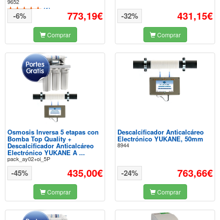
9652
(
1
)
773,19€
431,15€
-6%
-32%
Comprar
Comprar
Osmosis Inversa 5 etapas con
Descalcificador Anticalcáreo
Bomba Top Quality +
Electrónico YUKANE, 50mm
Descalcificador Anticalcáreo
8944
Electrónico YUKANE A ...
pack_ay02+oi_5P
435,00€
763,66€
-45%
-24%
Comprar
Comprar