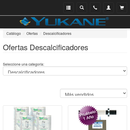
Menu
Buscar
Teléfono
Mi
Ver ce
catálogo
cuenta
Catálogo
Ofertas
Descalcificadores
Ofertas Descalcificadores
Seleccione una categoría: