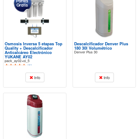
Osmosis Inversa 5 etapas Top
Descalcificador Denver Plus
Quality + Descalcificador
180 30l Volumétrico
Anticalcáreo Electrónico
Denver Plus 30
YUKANE AY02
pack_ay02+oi_5
(
1
)
Info
Info