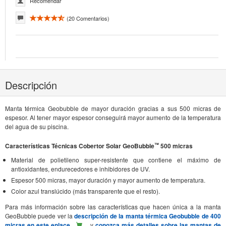
Recomendar
(
20
Comentarios)
Descripción
Manta térmica Geobubble de mayor duración gracias a sus 500 micras de
espesor. Al tener mayor espesor conseguirá mayor aumento de la temperatura
del agua de su piscina.
™
Características Técnicas Cobertor Solar GeoBubble
500 micras
Material de polietileno super-resistente que contiene el máximo de
antioxidantes, endurecedores e inhibidores de UV.
Espesor 500 micras, mayor duración y mayor aumento de temperatura.
Color azul translúcido (más transparente que el resto).
Para más información sobre las características que hacen única a la manta
GeoBubble puede ver la
descripción de la manta térmica Geobubble de 400
micras en este enlace
y
conozca más detalles sobre las mantas de