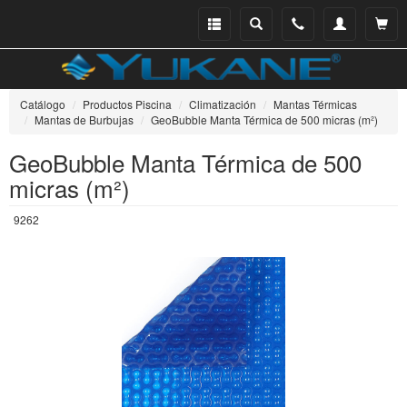
Menu
Buscar
Teléfono
Mi
Ver ce
catálogo
cuenta
Catálogo
Productos Piscina
Climatización
Mantas Térmicas
Mantas de Burbujas
GeoBubble Manta Térmica de 500 micras (m²)
GeoBubble Manta Térmica de 500
micras (m²)
9262