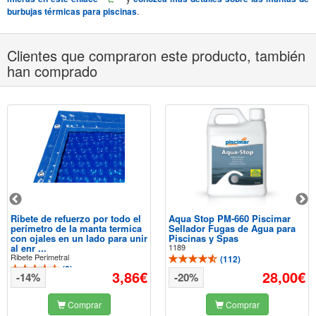
burbujas térmicas para piscinas
.
Clientes que compraron este producto, también
han comprado
Ribete de refuerzo por todo el
Aqua Stop PM-660 Piscimar
perímetro de la manta termica
Sellador Fugas de Agua para
con ojales en un lado para unir
Piscinas y Spas
al enr ...
1189
Ribete Perimetral
(
112
)
(
3
)
3,86€
28,00€
-14%
-20%
Comprar
Comprar