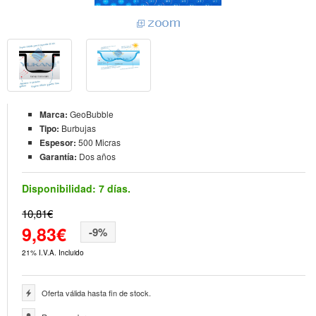
Marca:
GeoBubble
Tipo:
Burbujas
Espesor:
500 Micras
Garantía:
Dos años
Disponibilidad:
7 días.
10,81€
9,83€
-9%
21% I.V.A. Incluido
Oferta válida hasta fin de stock.