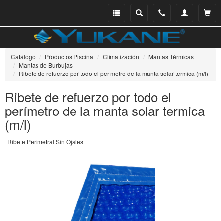
Menu
Buscar
Teléfono
Mi
Ver ce
catálogo
cuenta
Catálogo
Productos Piscina
Climatización
Mantas Térmicas
Mantas de Burbujas
Ribete de refuerzo por todo el perímetro de la manta solar termica (m/l)
Ribete de refuerzo por todo el
perímetro de la manta solar termica
(m/l)
Ribete Perimetral Sin Ojales