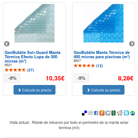
GeoBubble Sol+Guard Manta
GeoBubble Manta Térmica de
Térmica Efecto Lupa de 500
400 micras para piscinas (m²)
micras (m²)
8607
9521
(
12
)
(
37
)
10,35€
8,28€
-9%
-9%
Calcule su precio
Calcule su precio
Vista actual:
Ribete de refuerzo por todo el perímetro de la manta solar
termica (m/l)