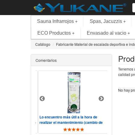
Sauna Infrarrojos
Spas, Jacuzzis
+
+
ECO Productos
Envasado al vacio
+
+
Catálogo
Fabricante Material de escalada deportiva e indu
Prod
Comentarios
Tenemos a 
calidad pr
No hay pro
alidad, precio.
Lo encuentro más útil a la hora de
Hola, consider
o y rápido, "he visto
realizar el mantenimiento (cambio de
servicio corre
ás comp ..
filtros y membrana). De toda ..
telefónica ha s