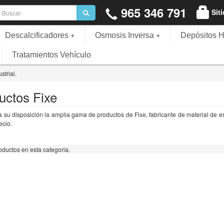
965 346 791
Sit
Descalcificadores
Osmosis Inversa
Depósitos H
+
+
Tratamientos Vehículo
strial.
uctos Fixe
su disposición la amplia gama de productos de Fixe, fabricante de material de esc
ecio.
ductos en esta categoria.
o que he recibido un
Una forma barata y eficaz de tener un
Nosotros
cto. La atención
analizador digital para pequeñas
compra. 
ido útil con un tra ..
piscinas. ..
que se pu