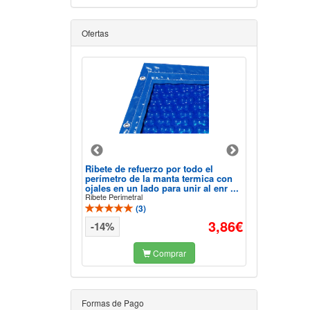
Ofertas
mosis Inversa
Ribete de refuerzo por todo el
K-Seal Sellan
perímetro de la manta termica con
todo tipo de c
ojales en un lado para unir al enr ...
refrigeración
Ribete Perimetral
1352
(
3
)
(
2
39,93€
3,86€
-14%
mprar
Comprar
Formas de Pago