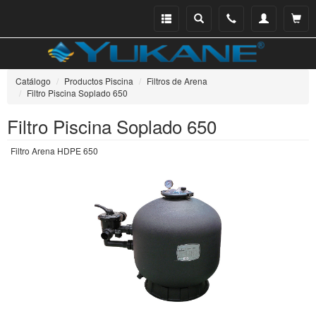
Menu
Buscar
Teléfono
Mi
Ver ce
catálogo
cuenta
Catálogo
Productos Piscina
Filtros de Arena
Filtro Piscina Soplado 650
Filtro Piscina Soplado 650
Filtro Arena HDPE 650