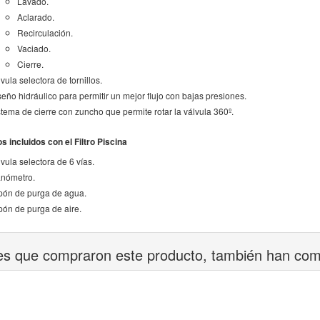
Lavado.
Aclarado.
Recirculación.
Vaciado.
Cierre.
vula selectora de tornillos.
seño hidráulico para permitir un mejor flujo con bajas presiones.
stema de cierre con zuncho que permite rotar la válvula 360º.
 incluidos con el Filtro Piscina
vula selectora de 6 vías.
nómetro.
pón de purga de agua.
pón de purga de aire.
tes que compraron este producto, también han co