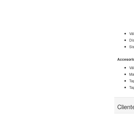
Vál
Di
Si
Accesorios
Vál
Ma
Ta
Ta
Clien