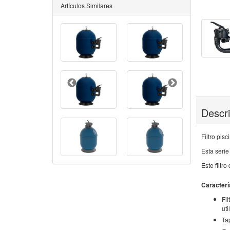
Artículos Similares
Descr
Filtro pis
Esta serie
Este filtr
Caracterí
Fil
util
Tap