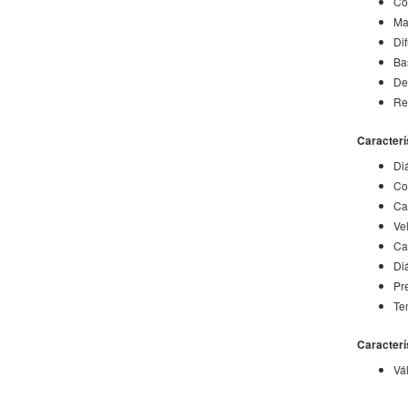
Co
Ma
Di
Ba
De
Re
Caracterí
Di
Co
Ca
Ve
Ca
Di
Pr
Te
Caracterí
Vál