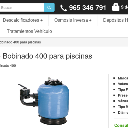
965 346 791
Sit
Descalcificadores
Osmosis Inversa
Depósitos H
+
+
Tratamientos Vehículo
Bobinado 400 para piscinas
ro Bobinado 400 para piscinas
binado 400
Marc
Volum
Tipo 
Prese
Válvu
Tipo M
Diáme
Consúl