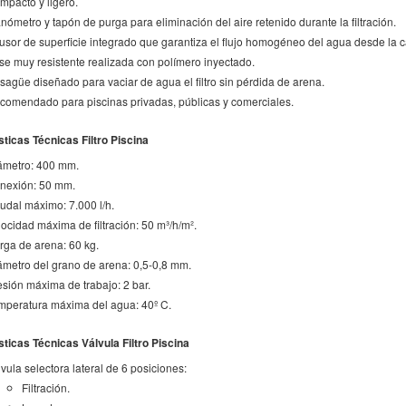
mpacto y ligero.
nómetro y tapón de purga para eliminación del aire retenido durante la filtración.
fusor de superficie integrado que garantiza el flujo homogéneo del agua desde la ca
se muy resistente realizada con polímero inyectado.
sagüe diseñado para vaciar de agua el filtro sin pérdida de arena.
comendado para piscinas privadas, públicas y comerciales.
sticas Técnicas Filtro Piscina
ámetro: 400 mm.
nexión: 50 mm.
udal máximo: 7.000 l/h.
locidad máxima de filtración: 50 m³/h/m².
rga de arena: 60 kg.
ámetro del grano de arena: 0,5-0,8 mm.
esión máxima de trabajo: 2 bar.
mperatura máxima del agua: 40º C.
sticas Técnicas Válvula Filtro Piscina
vula selectora lateral de 6 posiciones:
Filtración.