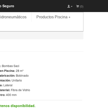
io Seguro
(0)
idroneumáticos
Productos Piscina
+
a:
Bombas Saci
en Piscina:
28 m³
Fabricación:
Bobinado
ntación:
Unitario
la:
Lateral
aterial:
Fibra de Vidrio
tro:
400 mm
tenos disponibilidad.