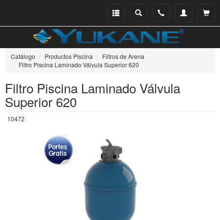
Menu
Buscar
Teléfono
Mi
Ver ce
catálogo
cuenta
Catálogo
Productos Piscina
Filtros de Arena
Filtro Piscina Laminado Válvula Superior 620
Filtro Piscina Laminado Válvula
Superior 620
10472