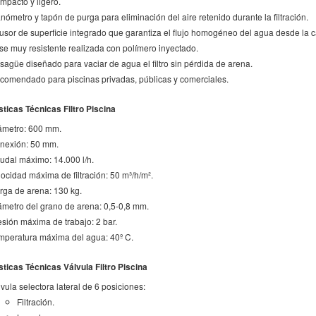
mpacto y ligero.
nómetro y tapón de purga para eliminación del aire retenido durante la filtración.
fusor de superficie integrado que garantiza el flujo homogéneo del agua desde la ca
se muy resistente realizada con polímero inyectado.
sagüe diseñado para vaciar de agua el filtro sin pérdida de arena.
comendado para piscinas privadas, públicas y comerciales.
sticas Técnicas Filtro Piscina
ámetro: 600 mm.
nexión: 50 mm.
udal máximo: 14.000 l/h.
locidad máxima de filtración: 50 m³/h/m².
rga de arena: 130 kg.
ámetro del grano de arena: 0,5-0,8 mm.
esión máxima de trabajo: 2 bar.
mperatura máxima del agua: 40º C.
sticas Técnicas Válvula Filtro Piscina
vula selectora lateral de 6 posiciones:
Filtración.