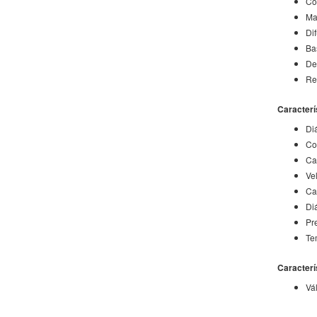
Co
Ma
Di
Ba
De
Re
Caracterí
Di
Co
Ca
Ve
Ca
Di
Pr
Te
Caracterí
Vál