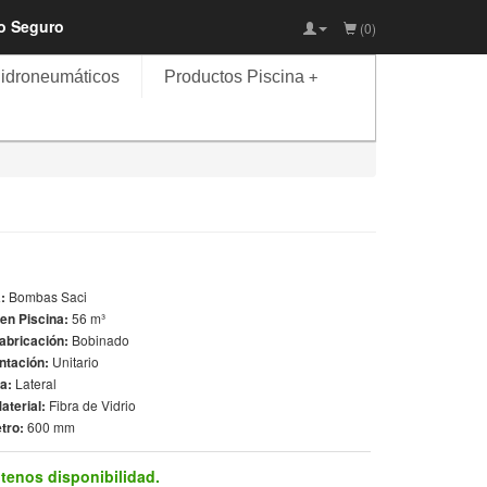
io Seguro
(0)
idroneumáticos
Productos Piscina
+
a:
Bombas Saci
en Piscina:
56 m³
Fabricación:
Bobinado
ntación:
Unitario
la:
Lateral
aterial:
Fibra de Vidrio
tro:
600 mm
tenos disponibilidad.