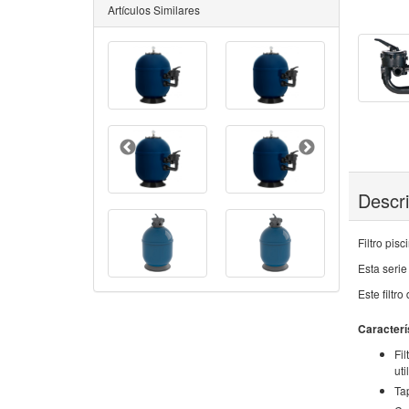
Artículos Similares
Descr
Filtro pis
Esta serie
Este filtr
Caracterí
Fil
util
Tap