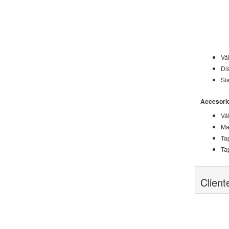
Vál
Di
Si
Accesorios
Vál
Ma
Ta
Ta
Clien