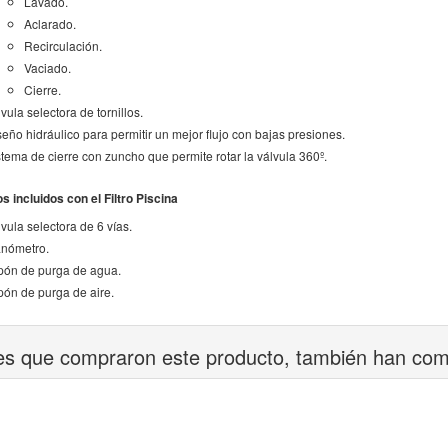
Lavado.
Aclarado.
Recirculación.
Vaciado.
Cierre.
vula selectora de tornillos.
seño hidráulico para permitir un mejor flujo con bajas presiones.
stema de cierre con zuncho que permite rotar la válvula 360º.
 incluidos con el Filtro Piscina
vula selectora de 6 vías.
nómetro.
pón de purga de agua.
pón de purga de aire.
tes que compraron este producto, también han co