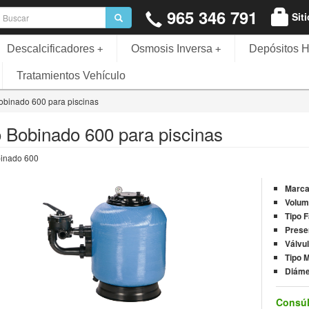
965 346 791
Sit
Descalcificadores
Osmosis Inversa
Depósitos H
+
+
Tratamientos Vehículo
Bobinado 600 para piscinas
ro Bobinado 600 para piscinas
binado 600
Marc
Volum
Tipo 
Prese
Válvu
Tipo M
Diáme
Consúl