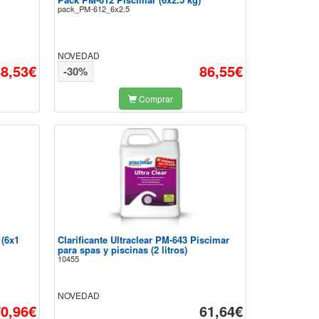
pack_PM-612_6x2.5
NOVEDAD
88,53€
86,55€
-30%
Comprar
 (6x1
Clarificante Ultraclear PM-643 Piscimar
para spas y piscinas (2 litros)
10455
NOVEDAD
0,96€
61,64€