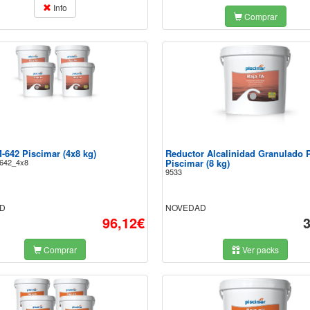
Info
Comprar
-642 Piscimar (4x8 kg)
Reductor Alcalinidad Granulado 
642_4x8
Piscimar (8 kg)
9533
D
NOVEDAD
96,12€
Comprar
Ver packs