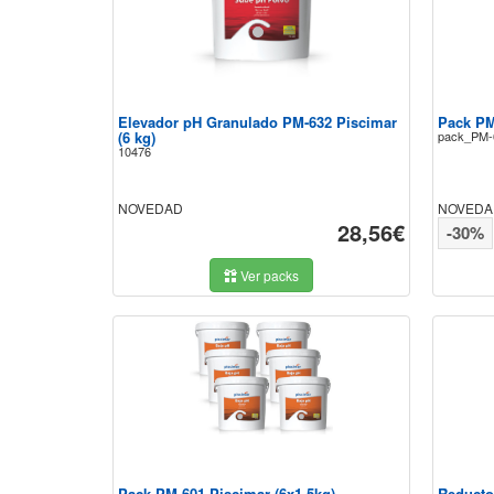
Elevador pH Granulado PM-632 Piscimar
Pack PM
(6 kg)
pack_PM-
10476
NOVEDAD
NOVEDA
28,56€
-30%
Ver packs
Pack PM-601 Piscimar (6x1,5kg)
Reducto