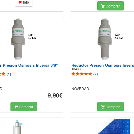
Info
Comprar
r Presión Osmosis Inversa 3/8"
Reductor Presión Osmosis Invers
104300
(
1
)
(
2
)
D
NOVEDAD
9,90€
Comprar
Comprar