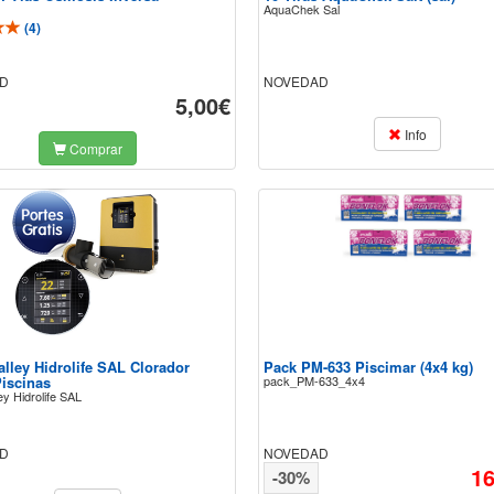
AquaChek Sal
(
4
)
D
NOVEDAD
5,00€
Info
Comprar
lley Hidrolife SAL Clorador
Pack PM-633 Piscimar (4x4 kg)
Piscinas
pack_PM-633_4x4
ey Hidrolife SAL
D
NOVEDAD
16
-30%