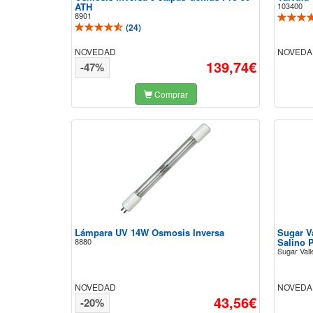
ATH
103400
8901
(
24
)
NOVEDAD
NOVEDA
139,74€
-47%
Comprar
Lámpara UV 14W Osmosis Inversa
Sugar Va
8880
Salino 
Sugar Vall
NOVEDAD
NOVEDA
43,56€
-20%