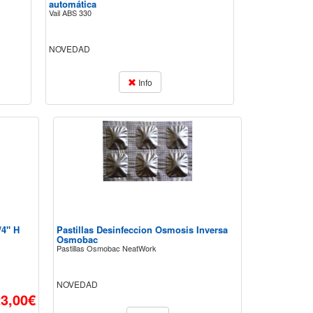
automática
Vail ABS 330
NOVEDAD
Info
/4" H
Pastillas Desinfeccion Osmosis Inversa
Osmobac
Pastillas Osmobac NeatWork
NOVEDAD
23,00€