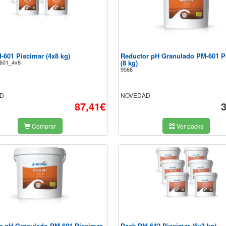
-601 Piscimar (4x8 kg)
Reductor pH Granulado PM-601 P
601_4x8
(8 kg)
9568
D
NOVEDAD
87,41€
Comprar
Ver packs
r pH Granulado PM-601 Piscimar
Pack PM-642 Piscimar (6x3 kg)