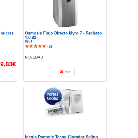
 micras
Osmosis Flujo Directo Myro 7 - Rechazo
1:0.82
8951
(
5
)
NOVEDAD
9,83€
Info
Idegis Domotic Tecno Clorador Salino