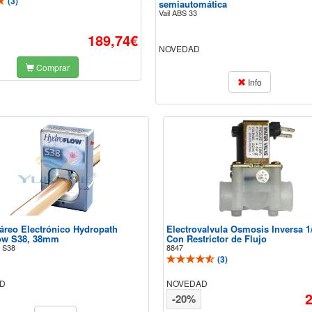
(
3
)
semiautomática
Vail ABS 33
189,74€
NOVEDAD
Comprar
Info
cáreo Electrónico Hydropath
Electrovalvula Osmosis Inversa 1
ow S38, 38mm
Con Restrictor de Flujo
 S38
8847
(
3
)
D
NOVEDAD
-20%