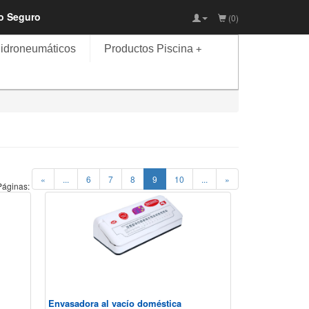
io Seguro
(0)
idroneumáticos
Productos Piscina
+
(current)
«
...
6
7
8
9
10
...
»
Páginas:
Envasadora al vacío doméstica