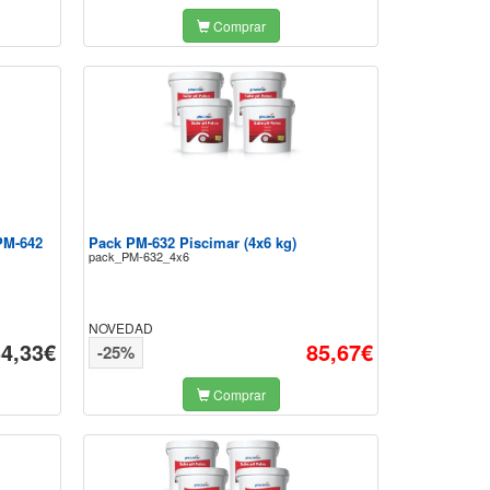
Comprar
PM-642
Pack PM-632 Piscimar (4x6 kg)
pack_PM-632_4x6
NOVEDAD
34,33€
85,67€
-25%
Comprar