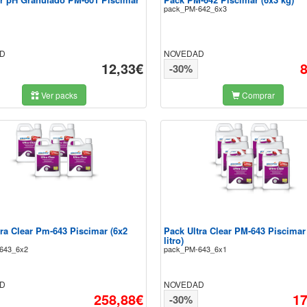
pack_PM-642_6x3
D
NOVEDAD
12,33€
-30%
Ver packs
Comprar
tra Clear Pm-643 Piscimar (6x2
Pack Ultra Clear PM-643 Piscimar
litro)
643_6x2
pack_PM-643_6x1
D
NOVEDAD
258,88€
17
-30%