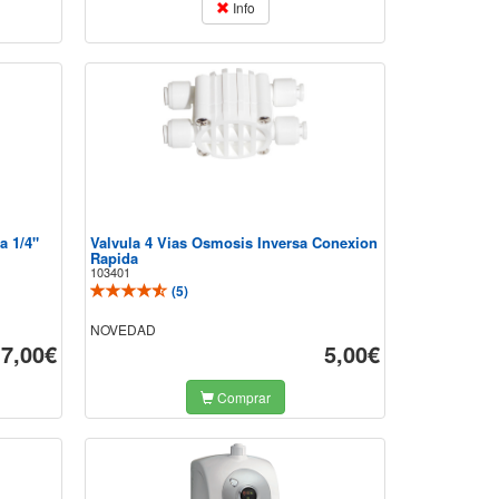
Info
a 1/4"
Valvula 4 Vias Osmosis Inversa Conexion
Rapida
103401
(
5
)
NOVEDAD
7,00€
5,00€
Comprar