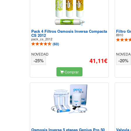
Pack 4 Filtros Osmosis Inversa Compacta
Filtro G
CS 2012
8910
pack_cs_2012
(
60
)
NOVEDAD
NOVEDA
41,11€
-25%
-20%
Comprar
Osmosis Inversa 5 etapas Genius Pro 50
Valvula