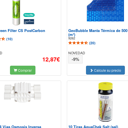
reen Filter CS PostCarbon
GeoBubble Manta Térmica de 500
(m²)
9262
(
10
)
(
20
)
D
NOVEDAD
12,87€
-9%
Comprar
Calcule su precio
 4 Vias Osmosis Inversa
10 Tiras AquaChek Salt (sal)