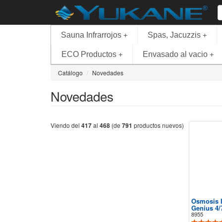
Sauna Infrarrojos
Spas, Jacuzzis
+
+
ECO Productos
Envasado al vacio
+
+
Catálogo
Novedades
Novedades
Viendo del
417
al
468
(de
791
productos nuevos)
Osmosis I
Genius 4/
8955