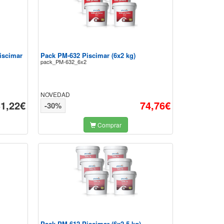
iscimar
Pack PM-632 Piscimar (6x2 kg)
pack_PM-632_6x2
NOVEDAD
31,22€
74,76€
-30%
Comprar
Pack PM-612 Piscimar (6x2.5 kg)