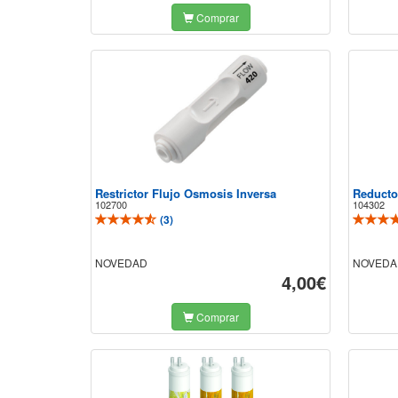
Comprar
Restrictor Flujo Osmosis Inversa
Reducto
102700
104302
(
3
)
NOVEDAD
NOVEDA
4,00€
Comprar