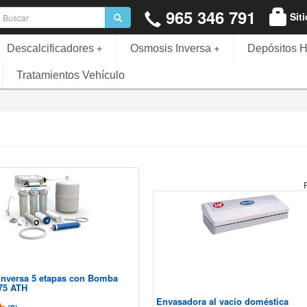
965 346 791
Sit
Descalcificadores
Osmosis Inversa
Depósitos H
+
+
Tratamientos Vehículo
nversa 5 etapas con Bomba
75 ATH
Envasadora al vacío doméstica