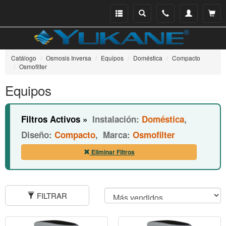
Menu
Buscar
Teléfono
Mi
Ver ce
catálogo
cuenta
Catálogo
Osmosis Inversa
Equipos
Doméstica
Compacto
Osmofilter
Equipos
Filtros Activos »
Instalación:
Doméstica
,
Diseño:
Compacto
,
Marca:
Osmofilter
Eliminar Filtros
FILTRAR