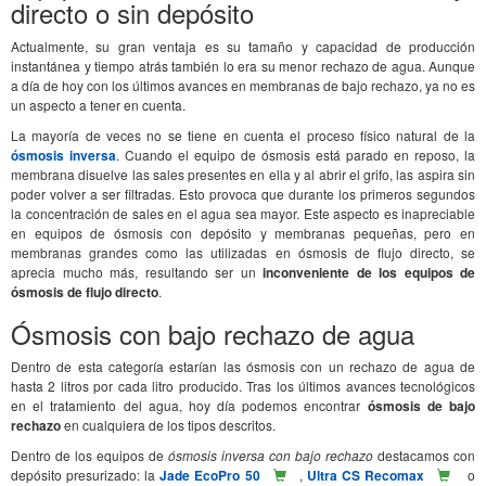
directo o sin depósito
Actualmente, su gran ventaja es su tamaño y capacidad de producción
instantánea y tiempo atrás también lo era su menor rechazo de agua. Aunque
a día de hoy con los últimos avances en membranas de bajo rechazo, ya no es
un aspecto a tener en cuenta.
La mayoría de veces no se tiene en cuenta el proceso físico natural de la
ósmosis inversa
. Cuando el equipo de ósmosis está parado en reposo, la
membrana disuelve las sales presentes en ella y al abrir el grifo, las aspira sin
poder volver a ser filtradas. Esto provoca que durante los primeros segundos
la concentración de sales en el agua sea mayor. Este aspecto es inapreciable
en equipos de ósmosis con depósito y membranas pequeñas, pero en
membranas grandes como las utilizadas en ósmosis de flujo directo, se
aprecia mucho más, resultando ser un
inconveniente de los equipos de
ósmosis de flujo directo
.
Ósmosis con bajo rechazo de agua
Dentro de esta categoría estarían las ósmosis con un rechazo de agua de
hasta 2 litros por cada litro producido. Tras los últimos avances tecnológicos
en el tratamiento del agua, hoy día podemos encontrar
ósmosis de bajo
rechazo
en cualquiera de los tipos descritos.
Dentro de los equipos de
ósmosis inversa con bajo rechazo
destacamos con
depósito presurizado: la
Jade EcoPro 50
,
Ultra CS Recomax
o