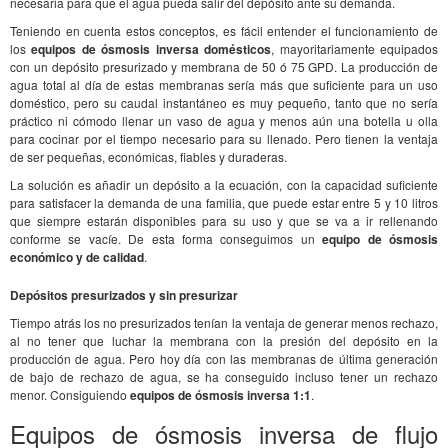
necesaria para que el agua pueda salir del depósito ante su demanda.
Teniendo en cuenta estos conceptos, es fácil entender el funcionamiento de
los
equipos de ósmosis inversa domésticos
, mayoritariamente equipados
con un depósito presurizado y membrana de 50 ó 75 GPD. La producción de
agua total al día de estas membranas sería más que suficiente para un uso
doméstico, pero su caudal instantáneo es muy pequeño, tanto que no sería
práctico ni cómodo llenar un vaso de agua y menos aún una botella u olla
para cocinar por el tiempo necesario para su llenado. Pero tienen la ventaja
de ser pequeñas, económicas, fiables y duraderas.
La solución es añadir un depósito a la ecuación, con la capacidad suficiente
para satisfacer la demanda de una familia, que puede estar entre 5 y 10 litros
que siempre estarán disponibles para su uso y que se va a ir rellenando
conforme se vacíe. De esta forma conseguimos un
equipo de ósmosis
económico y de calidad
.
Depósitos presurizados y sin presurizar
Tiempo atrás los no presurizados tenían la ventaja de generar menos rechazo,
al no tener que luchar la membrana con la presión del depósito en la
producción de agua. Pero hoy día con las membranas de última generación
de bajo de rechazo de agua, se ha conseguido incluso tener un rechazo
menor. Consiguiendo
equipos de ósmosis inversa 1:1
.
Equipos de ósmosis inversa de flujo