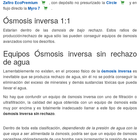
Zafiro EcoPremium
, con depósito no presurizado la
Circle
y en
flujo directo la
Myro 7
.
Ósmosis inversa 1:1
Estarían dentro de las
ósmosis de bajo rechazo
. Estos ratios de
producción/rechazo de agua sólo las pueden conseguir equipos de ósmosis
avanzados como los descritos.
Equipos Ósmosis inversa sin rechazo
de agua
Lamentablemente no existen, en el proceso físico de la
ósmosis inversa
es
inevitable que se produzca rechazo de agua, sin él no se podría conseguir la
eliminación del exceso de minerales y demás sustancias tóxicas que pueda
llevar el agua.
No hay que confundir un equipo de ósmosis inversa con uno de filtración o
ultrafiltración, la calidad del agua obtenida con un equipo de ósmosis esta
muy por encima y es totalmente inadecuado llamar a este tipo de equipos
ósmosis inversa sin rechazo
.
Dentro de toda esta clasificación,
dependiendo de la presión de agua con la
que vaya a ser alimentada la ósmosis
, podría ser que un equipo de ósmosis
necesitase obligadamente de una bomba para incrementar la presión de agua