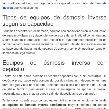
todos ellos en el fondo no hagan otra cosa que el proceso físico de
ósmosis
inversa
que ya explicamos.
Tipos de equipos de ósmosis inversa
según su capacidad
Podemos encontrar en el mercado, equipos con capacidades en la producción
de agua muy dispares y dependiendo de esta y de su finalidad convendrá uno
u otro. Cuando la producción sea menor a la que podamos necesitar en un
momento dado, será necesario añadir un depósito. De ahí, la clasificación que
se hace cuando hablamos de
equipos de ósmosis con o sin depósito
, también
llamados de
flujo directo
.
Equipos de ósmosis inversa con
depósito
Dentro de esta gama podemos encontrar depósitos con o sin presurizar. Un
depósito presurizado esta compuesto por dos cámaras independientes: una
para el agua y otra para el aire. Teniendo está última una presión de 0,5 bar,
de ahí el término
presurizado
y será la encargada de aportar la presión
necesaria para que el agua pueda salir del depósito ante su demanda.
Teniendo en cuenta estos conceptos, es fácil entender el funcionamiento de
los
equipos de ósmosis inversa domésticos
, mayoritariamente equipados
con un depósito presurizado y membrana de 50 ó 75 GPD. La producción de