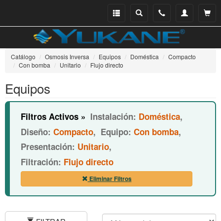
Menu
Buscar
Teléfono
Mi
Ver ce
catálogo
cuenta
Catálogo
Osmosis Inversa
Equipos
Doméstica
Compacto
Con bomba
Unitario
Flujo directo
Equipos
Filtros Activos »
Instalación:
Doméstica
,
Diseño:
Compacto
,
Equipo:
Con bomba
,
Presentación:
Unitario
,
Filtración:
Flujo directo
Eliminar Filtros