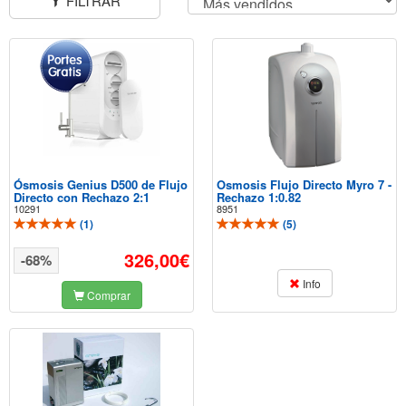
FILTRAR
Ósmosis Genius D500 de Flujo
Osmosis Flujo Directo Myro 7 -
Directo con Rechazo 2:1
Rechazo 1:0.82
10291
8951
(
1
)
(
5
)
326,00€
-68%
Info
Comprar