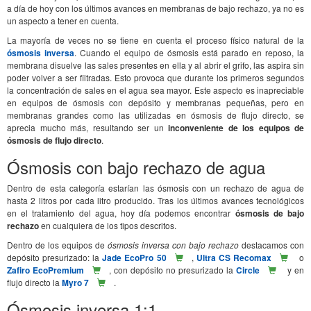
a día de hoy con los últimos avances en membranas de bajo rechazo, ya no es
un aspecto a tener en cuenta.
La mayoría de veces no se tiene en cuenta el proceso físico natural de la
ósmosis inversa
. Cuando el equipo de ósmosis está parado en reposo, la
membrana disuelve las sales presentes en ella y al abrir el grifo, las aspira sin
poder volver a ser filtradas. Esto provoca que durante los primeros segundos
la concentración de sales en el agua sea mayor. Este aspecto es inapreciable
en equipos de ósmosis con depósito y membranas pequeñas, pero en
membranas grandes como las utilizadas en ósmosis de flujo directo, se
aprecia mucho más, resultando ser un
inconveniente de los equipos de
ósmosis de flujo directo
.
Ósmosis con bajo rechazo de agua
Dentro de esta categoría estarían las ósmosis con un rechazo de agua de
hasta 2 litros por cada litro producido. Tras los últimos avances tecnológicos
en el tratamiento del agua, hoy día podemos encontrar
ósmosis de bajo
rechazo
en cualquiera de los tipos descritos.
Dentro de los equipos de
ósmosis inversa con bajo rechazo
destacamos con
depósito presurizado: la
Jade EcoPro 50
,
Ultra CS Recomax
o
Zafiro EcoPremium
, con depósito no presurizado la
Circle
y en
flujo directo la
Myro 7
.
Ósmosis inversa 1:1