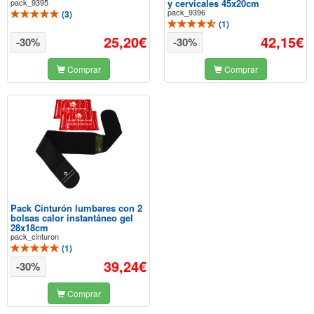
pack_9395
y cervicales 45x20cm
pack_9396
(
3
)
(
1
)
25,20€
42,15€
-30%
-30%
Comprar
Comprar
Pack Cinturón lumbares con 2
bolsas calor instantáneo gel
28x18cm
pack_cinturon
(
1
)
39,24€
-30%
Comprar