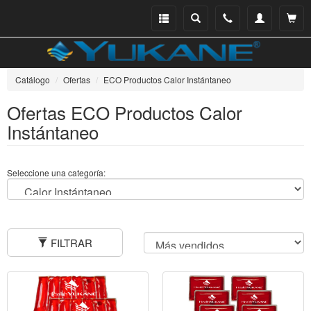
Menu
Buscar
Teléfono
Mi
Ver ce
catálogo
cuenta
Catálogo
Ofertas
ECO Productos Calor Instántaneo
Ofertas ECO Productos Calor
Instántaneo
Seleccione una categoría:
FILTRAR