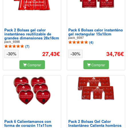
Pack 2 Bolsas gel calor
Pack 6 Bolsas calor instanténo
instantáneo reutilizable de
gel rectangular 15x10cm
grandes dimensiones 28x18cm
pack_9397
pack_9398
(
4
)
(
7
)
27,43€
34,76€
-30%
-30%
Comprar
Comprar
Pack 6 Calientamanos con
Pack 2 Bolsas Gel Calor
forma de corazón 11x11cm
Instantáneo Calienta hombros