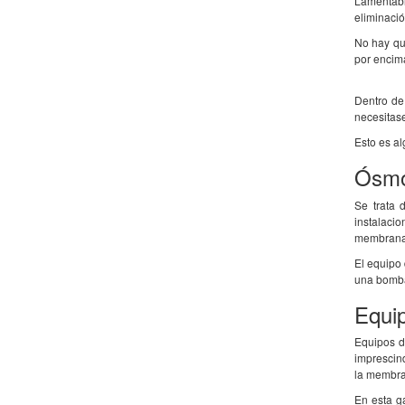
Lamentabl
eliminació
No hay que
por encim
Dentro de 
necesitas
Esto es al
Ósmo
Se trata 
instalaci
membrana
El equipo
una bomba
Equi
Equipos d
imprescind
la membr
En esta g