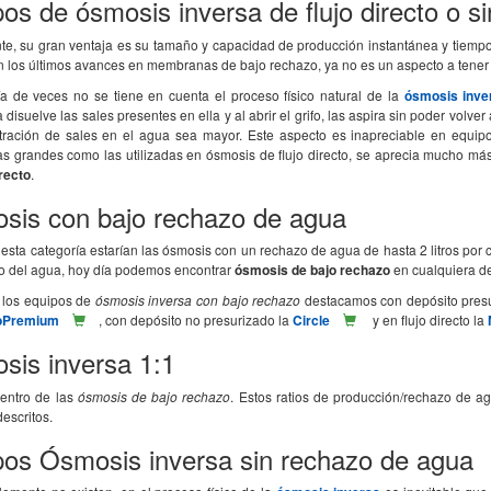
os de ósmosis inversa de flujo directo o si
te, su gran ventaja es su tamaño y capacidad de producción instantánea y tiemp
n los últimos avances en membranas de bajo rechazo, ya no es un aspecto a tener
a de veces no se tiene en cuenta el proceso físico natural de la
ósmosis inve
isuelve las sales presentes en ella y al abrir el grifo, las aspira sin poder volve
tración de sales en el agua sea mayor. Este aspecto es inapreciable en equ
 grandes como las utilizadas en ósmosis de flujo directo, se aprecia mucho más
irecto
.
sis con bajo rechazo de agua
esta categoría estarían las ósmosis con un rechazo de agua de hasta 2 litros por c
to del agua, hoy día podemos encontrar
ósmosis de bajo rechazo
en cualquiera de 
 los equipos de
ósmosis inversa con bajo rechazo
destacamos con depósito presu
coPremium
, con depósito no presurizado la
Circle
y en flujo directo la
sis inversa 1:1
dentro de las
ósmosis de bajo rechazo
. Estos ratios de producción/rechazo de 
escritos.
pos Ósmosis inversa sin rechazo de agua