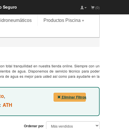
io Seguro
(0)
idroneumáticos
Productos Piscina
+
n total tranquilidad en nuestra tienda online. Siempre con un
mientos de agua. Disponemos de servicio técnico para poder
ora de agua es mejor para usted así como para ayudarle en la
to
,
Eliminar Filtros
:
ATH
Ordenar por