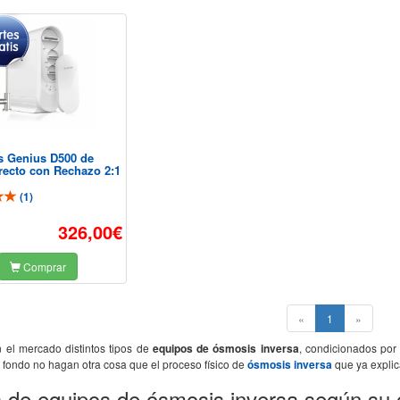
 Genius D500 de
irecto con Rechazo 2:1
(
1
)
326,00€
Comprar
(current)
«
1
»
n el mercado distintos tipos de
equipos de ósmosis inversa
, condicionados por
l fondo no hagan otra cosa que el proceso físico de
ósmosis inversa
que ya expli
s de equipos de ósmosis inversa según su