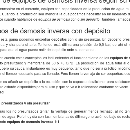
ncontrar en el mercado, equipos con capacidades en la producción de agua muy
o. Cuando la producción sea menor a la que podamos necesitar en un momento dado
ace cuando hablamos de
equipos de ósmosis con o sin depósito
, también llamado
o que he recibido un
La ósmosis funciona MUY BIEN,
Todo perfe
os de ósmosis inversa con depósito
cto. La atención
EXCELENTE. L-
precio... 
do útil con un tra ..
o hemos mandado a analizar a unos
mismo por 
 esta gama podemos encontrar depósitos con o sin presurizar. Un depósito pre
laboratorios y consig ..
gua y otra para el aire. Teniendo está última una presión de 0,5 bar, de ahí el
 para que el agua pueda salir del depósito ante su demanda.
n cuenta estos conceptos, es fácil entender el funcionamiento de los
equipos de 
to presurizado y membrana de 50 ó 75 GPD. La producción de agua total al d
, pero su caudal instantáneo es muy pequeño, tanto que no sería práctico ni cóm
r el tiempo necesario para su llenado. Pero tienen la ventaja de ser pequeñas, ec
n es añadir un depósito a la ecuación, con la capacidad suficiente para satisface
re estarán disponibles para su uso y que se va a ir rellenando conforme se vací
dad
.
 presurizados y sin presurizar
rás los no presurizados tenían la ventaja de generar menos rechazo, al no te
n de agua. Pero hoy día con las membranas de última generación de bajo de rech
endo
equipos de ósmosis inversa 1:1
.