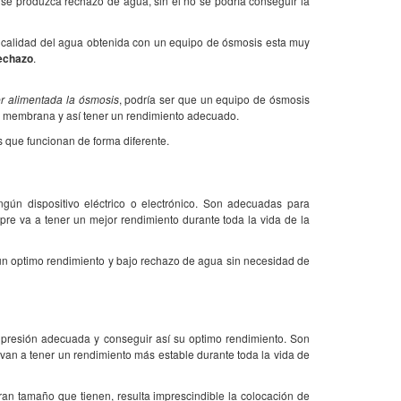
 se produzca rechazo de agua, sin él no se podría conseguir la
 la calidad del agua obtenida con un equipo de ósmosis esta muy
rechazo
.
r alimentada la ósmosis
, podría ser que un equipo de ósmosis
a membrana y así tener un rendimiento adecuado.
s que funcionan de forma diferente.
ngún dispositivo eléctrico o electrónico. Son adecuadas para
pre va a tener un mejor rendimiento durante toda la vida de la
 un optimo rendimiento y bajo rechazo de agua sin necesidad de
presión adecuada y conseguir así su optimo rendimiento. Son
 van a tener un rendimiento más estable durante toda la vida de
ran tamaño que tienen, resulta imprescindible la colocación de