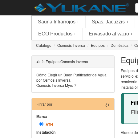
Sauna Infrarrojos
Spas, Jacuzzis
+
+
ECO Productos
Envasado al vacio
+
+
Catálogo
Osmosis Inversa
Equipos
Doméstica
C
Equi
+info Equipos Osmosis Inversa
Equipos d
Cómo Elegir un Buen Purificador de Agua
servicio 
por Osmosis Inversa
resolverl
Osmosis Inversa Myro 7
instalació
Fil
Filtrar por
¿?
Fil
Marca
ATH
Instalación
Viendo de