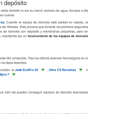
n depósito
o atrás también lo era su menor rechazo de agua. Aunque a día
 en cuenta.
rsa
. Cuando el equipo de ósmosis está parado en reposo, la
r a ser filtradas. Esto provoca que durante los primeros segundos
ipos de ósmosis con depósito y membranas pequeñas, pero en
, resultando ser un
inconveniente de los equipos de ósmosis
ada litro producido. Tras los últimos avances tecnológicos en el
los tipos descritos.
rizado: la
Jade EcoPro 50
,
Ultra CS Recomax
o
Myro 7
.
agua sólo las pueden conseguir equipos de ósmosis avanzados