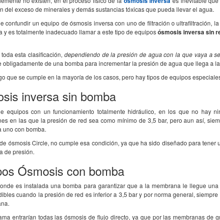
emente no existen, en el proceso físico de la
ósmosis inversa
es inevitable que
n del exceso de minerales y demás sustancias tóxicas que pueda llevar el agua.
 confundir un equipo de ósmosis inversa con uno de filtración o ultrafiltración,
a y es totalmente inadecuado llamar a este tipo de equipos
ósmosis inversa sin 
toda esta clasificación,
dependiendo de la presión de agua con la que vaya a se
e obligadamente de una bomba para incrementar la presión de agua que llega a l
go que se cumple en la mayoría de los casos, pero hay tipos de equipos especiale
sis inversa sin bomba
de equipos con un funcionamiento totalmente hidráulico, en los que no hay ni
ones en las que la presión de red sea como mínimo de 3,5 bar, pero aun así, siem
 uno con bomba.
 de ósmosis Circle, no cumple esa condición, ya que ha sido diseñado para tener
 de presión.
pos Ósmosis con bomba
onde es instalada una bomba para garantizar que a la membrana le llegue una 
ibles cuando la presión de red es inferior a 3,5 bar y por norma general, siempre
ana.
ama entrarían todas las ósmosis de flujo directo, ya que por las membranas de g