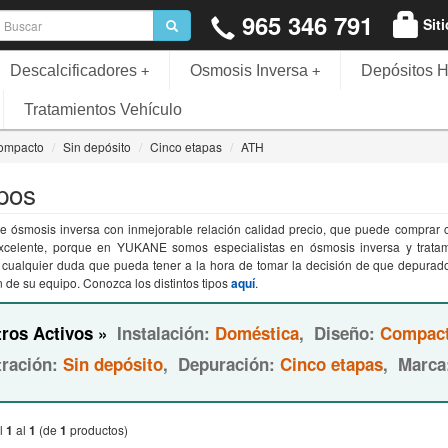
965 346 791
Sit
Descalcificadores
Osmosis Inversa
Depósitos H
+
+
Tratamientos Vehículo
ompacto
Sin depósito
Cinco etapas
ATH
pos
e ósmosis inversa con inmejorable relación calidad precio, que puede comprar co
excelente, porque en YUKANE somos especialistas en ósmosis inversa y trata
e cualquier duda que pueda tener a la hora de tomar la decisión de que depurad
n de su equipo. Conozca los distintos tipos
aquí
.
tros Activos »
Instalación:
Doméstica
,
Diseño:
Compac
tración:
Sin depósito
,
Depuración:
Cinco etapas
,
Marca
l
1
al
1
(de
1
productos)