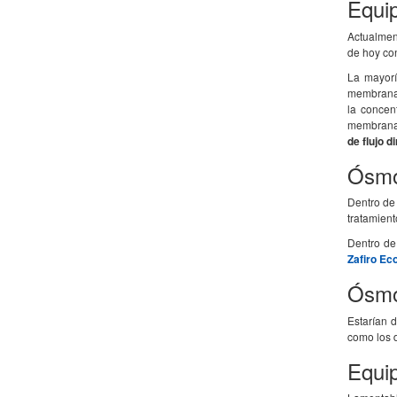
Equip
Actualmen
de hoy co
La mayorí
membrana d
la concen
membranas
de flujo d
Ósmo
Dentro de 
tratamien
Dentro de
Zafiro E
Ósmo
Estarían 
como los d
Equi