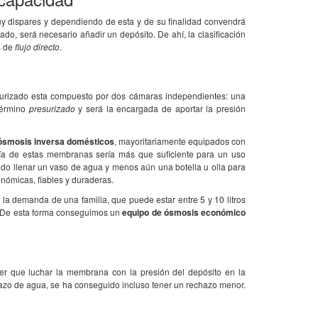
 dispares y dependiendo de esta y de su finalidad convendrá
, será necesario añadir un depósito. De ahí, la clasificación
s de
flujo directo
.
cto: servicio, trato, envío,
Es ideal... Estoy en un pueblo de
El f
Me habían intentado vender lo
Segovia donde el agua sabe mal y tiene
cosa
el triple d ..
demasiado arsénico... y aho ..
debe
surizado esta compuesto por dos cámaras independientes: una
 término
presurizado
y será la encargada de aportar la presión
ósmosis inversa domésticos
, mayoritariamente equipados con
ía de estas membranas sería más que suficiente para un uso
odo llenar un vaso de agua y menos aún una botella u olla para
onómicas, fiables y duraderas.
r la demanda de una familia, que puede estar entre 5 y 10 litros
e. De esta forma conseguimos un
equipo de ósmosis económico
ner que luchar la membrana con la presión del depósito en la
azo de agua, se ha conseguido incluso tener un rechazo menor.