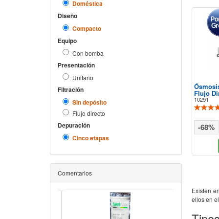
Doméstica
Diseño
Compacto
Equipo
Con bomba
Presentación
Unitario
Ósmosis
Filtración
Flujo D
10291
Sin depósito
Flujo directo
Depuración
-68%
Cinco etapas
Comentarios
Existen e
ellos en e
Tipo