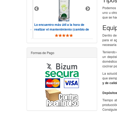
Podemos e
uno u otr
que se h
lidad, precio.
Lo encuentro más útil a la hora de
Hola, consider
Equip
o y rápido, "he visto
realizar el mantenimiento (cambio de
servicio corre
ás comp ..
filtros y membrana). De toda ..
telefónica ha si
Dentro de
para el a
necesaria
Teniendo e
Formas de Pago
un depósi
doméstico
cocinar po
La solució
que siemp
y de cali
Depósitos
Tiempo at
producció
Consigui