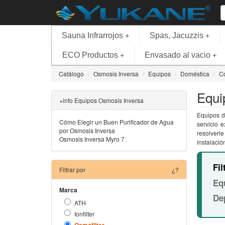
Sauna Infrarrojos
Spas, Jacuzzis
+
+
ECO Productos
Envasado al vacio
+
+
Catálogo
Osmosis Inversa
Equipos
Doméstica
C
Equi
+info Equipos Osmosis Inversa
Equipos d
Cómo Elegir un Buen Purificador de Agua
servicio 
por Osmosis Inversa
resolverl
Osmosis Inversa Myro 7
instalació
Fil
Filtrar por
¿?
Eq
Marca
De
ATH
Ionfilter