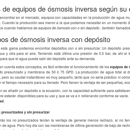
s de equipos de ósmosis inversa según su
ncontrar en el mercado, equipos con capacidades en la producción de agua muy
o. Cuando la producción sea menor a la que podamos necesitar en un momento dado
ace cuando hablamos de
equipos de ósmosis con o sin depósito
, también llamado
o que he recibido un
La ósmosis funciona MUY BIEN,
Todo perfe
os de ósmosis inversa con depósito
cto. La atención
EXCELENTE. L-
precio... 
do útil con un tra ..
o hemos mandado a analizar a unos
mismo por 
 esta gama podemos encontrar depósitos con o sin presurizar. Un depósito pre
laboratorios y consig ..
gua y otra para el aire. Teniendo está última una presión de 0,5 bar, de ahí el
 para que el agua pueda salir del depósito ante su demanda.
n cuenta estos conceptos, es fácil entender el funcionamiento de los
equipos de 
to presurizado y membrana de 50 ó 75 GPD. La producción de agua total al d
, pero su caudal instantáneo es muy pequeño, tanto que no sería práctico ni cóm
r el tiempo necesario para su llenado. Pero tienen la ventaja de ser pequeñas, ec
n es añadir un depósito a la ecuación, con la capacidad suficiente para satisface
re estarán disponibles para su uso y que se va a ir rellenando conforme se vací
dad
.
 presurizados y sin presurizar
rás los no presurizados tenían la ventaja de generar menos rechazo, al no te
n de agua. Pero hoy día con las membranas de última generación de bajo de rech