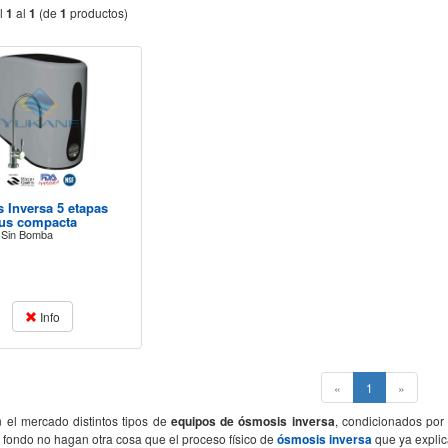
l
1
al
1
(de
1
productos)
 Inversa 5 etapas
lus compacta
s Sin Bomba
Info
(current)
«
1
»
n el mercado distintos tipos de
equipos de ósmosis inversa
, condicionados por
l fondo no hagan otra cosa que el proceso físico de
ósmosis inversa
que ya expli