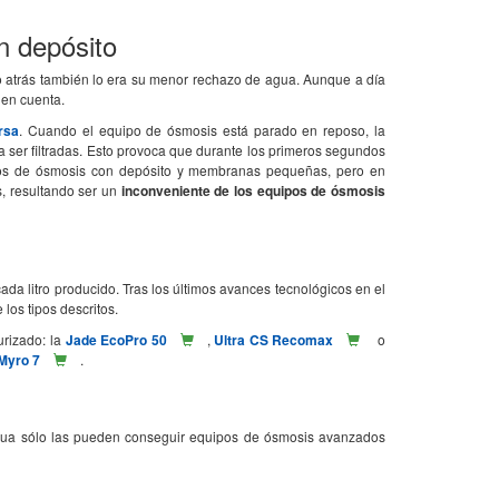
n depósito
o atrás también lo era su menor rechazo de agua. Aunque a día
 en cuenta.
rsa
. Cuando el equipo de ósmosis está parado en reposo, la
r a ser filtradas. Esto provoca que durante los primeros segundos
ipos de ósmosis con depósito y membranas pequeñas, pero en
, resultando ser un
inconveniente de los equipos de ósmosis
ada litro producido. Tras los últimos avances tecnológicos en el
los tipos descritos.
rizado: la
Jade EcoPro 50
,
Ultra CS Recomax
o
Myro 7
.
agua sólo las pueden conseguir equipos de ósmosis avanzados