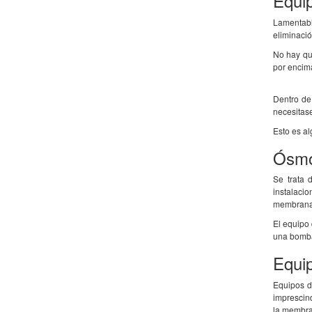
Equi
Lamentabl
eliminació
No hay que
por encim
Dentro de 
necesitas
Esto es al
Ósmo
Se trata 
instalaci
membrana
El equipo
una bomba
Equi
Equipos d
imprescind
la membr