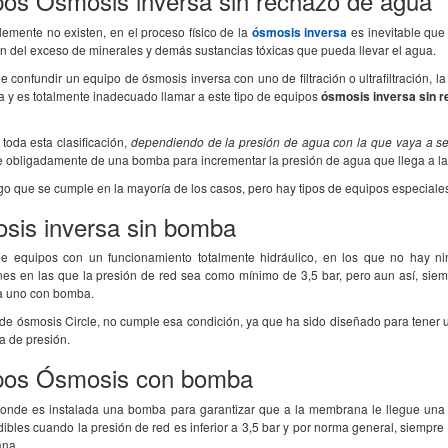
pos Ósmosis inversa sin rechazo de agua
emente no existen, en el proceso físico de la
ósmosis inversa
es inevitable que
n del exceso de minerales y demás sustancias tóxicas que pueda llevar el agua.
 confundir un equipo de ósmosis inversa con uno de filtración o ultrafiltración,
a y es totalmente inadecuado llamar a este tipo de equipos
ósmosis inversa sin 
toda esta clasificación,
dependiendo de la presión de agua con la que vaya a se
e obligadamente de una bomba para incrementar la presión de agua que llega a l
go que se cumple en la mayoría de los casos, pero hay tipos de equipos especiale
sis inversa sin bomba
de equipos con un funcionamiento totalmente hidráulico, en los que no hay ni
ones en las que la presión de red sea como mínimo de 3,5 bar, pero aun así, siem
 uno con bomba.
 de ósmosis Circle, no cumple esa condición, ya que ha sido diseñado para tener
 de presión.
pos Ósmosis con bomba
onde es instalada una bomba para garantizar que a la membrana le llegue una 
ibles cuando la presión de red es inferior a 3,5 bar y por norma general, siempre
ana.