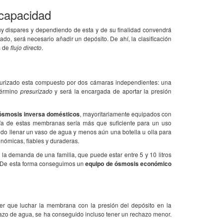
 capacidad
 dispares y dependiendo de esta y de su finalidad convendrá
, será necesario añadir un depósito. De ahí, la clasificación
s de
flujo directo
.
cto: servicio, trato, envío,
Es ideal... Estoy en un pueblo de
El f
Me habían intentado vender lo
Segovia donde el agua sabe mal y tiene
cosa
el triple d ..
demasiado arsénico... y aho ..
debe
surizado esta compuesto por dos cámaras independientes: una
 término
presurizado
y será la encargada de aportar la presión
ósmosis inversa domésticos
, mayoritariamente equipados con
ía de estas membranas sería más que suficiente para un uso
odo llenar un vaso de agua y menos aún una botella u olla para
onómicas, fiables y duraderas.
r la demanda de una familia, que puede estar entre 5 y 10 litros
e. De esta forma conseguimos un
equipo de ósmosis económico
ner que luchar la membrana con la presión del depósito en la
azo de agua, se ha conseguido incluso tener un rechazo menor.