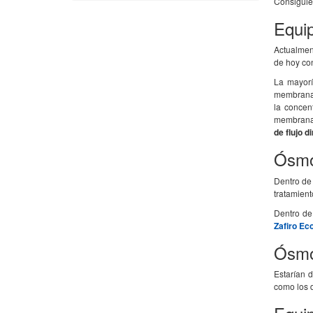
Consigui
Equip
Actualmen
de hoy co
La mayorí
membrana d
la concen
membranas
de flujo d
Ósmo
Dentro de 
tratamien
Dentro de
Zafiro E
Ósmo
Estarían 
como los d