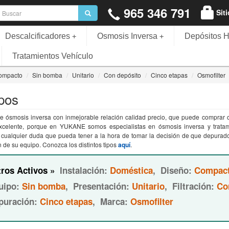
965 346 791
Sit
Descalcificadores
Osmosis Inversa
Depósitos H
+
+
Tratamientos Vehículo
ompacto
Sin bomba
Unitario
Con depósito
Cinco etapas
Osmofilter
pos
e ósmosis inversa con inmejorable relación calidad precio, que puede comprar co
excelente, porque en YUKANE somos especialistas en ósmosis inversa y trata
e cualquier duda que pueda tener a la hora de tomar la decisión de que depurad
n de su equipo. Conozca los distintos tipos
aquí
.
tros Activos »
Instalación:
Doméstica
,
Diseño:
Compac
uipo:
Sin bomba
,
Presentación:
Unitario
,
Filtración:
Co
puración:
Cinco etapas
,
Marca:
Osmofilter