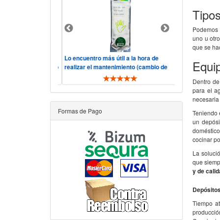
Tipo
Podemos e
uno u otr
que se h
lidad, precio.
Lo encuentro más útil a la hora de
Hola, consider
Equip
o y rápido, "he visto
realizar el mantenimiento (cambio de
servicio corre
ás comp ..
filtros y membrana). De toda ..
telefónica ha si
Dentro de
para el a
necesaria
Formas de Pago
Teniendo e
un depósi
doméstico
cocinar po
La solució
que siemp
y de cali
Depósitos
Tiempo at
producció