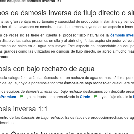
endo
equipos de ósmosis inversa 1:1
.
os de ósmosis inversa de flujo directo o si
te, su gran ventaja es su tamaño y capacidad de producción instantánea y tiemp
n los últimos avances en membranas de bajo rechazo, ya no es un aspecto a tener
a de veces no se tiene en cuenta el proceso físico natural de la
ósmosis inve
isuelve las sales presentes en ella y al abrir el grifo, las aspira sin poder volve
tración de sales en el agua sea mayor. Este aspecto es inapreciable en equ
 grandes como las utilizadas en ósmosis de flujo directo, se aprecia mucho más
irecto
.
sis con bajo rechazo de agua
esta categoría estarían las ósmosis con un rechazo de agua de hasta 2 litros por c
to del agua, hoy día podemos encontrar
ósmosis de bajo rechazo
en cualquiera de 
 los equipos de
ósmosis inversa con bajo rechazo
destacamos con depósito presu
coPremium
, con depósito no presurizado la
Circle
y en flujo directo la
sis inversa 1:1
dentro de las
ósmosis de bajo rechazo
. Estos ratios de producción/rechazo de 
escritos.