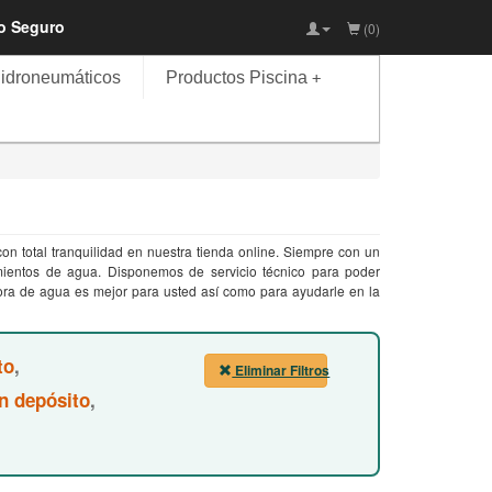
io Seguro
(0)
idroneumáticos
Productos Piscina
+
n total tranquilidad en nuestra tienda online. Siempre con un
mientos de agua. Disponemos de servicio técnico para poder
ora de agua es mejor para usted así como para ayudarle en la
to
,
Eliminar Filtros
n depósito
,