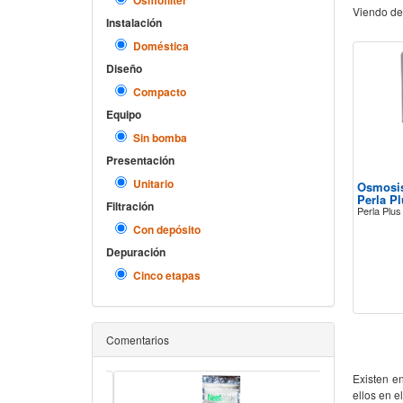
Osmofilter
Viendo de
Instalación
Doméstica
Diseño
Compacto
Equipo
Sin bomba
Presentación
Unitario
Osmosis
Perla P
Filtración
Perla Plu
Con depósito
Depuración
Cinco etapas
Comentarios
Existen e
ellos en e