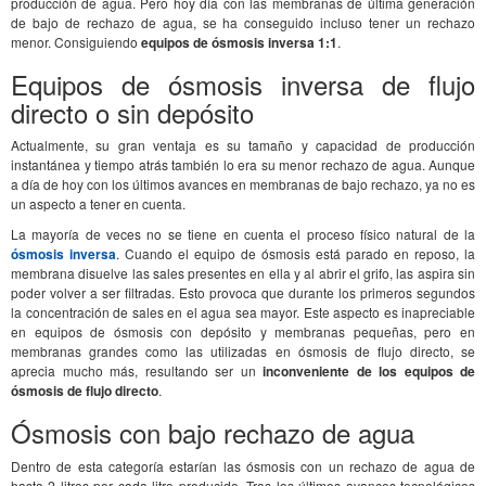
producción de agua. Pero hoy día con las membranas de última generación
de bajo de rechazo de agua, se ha conseguido incluso tener un rechazo
menor. Consiguiendo
equipos de ósmosis inversa 1:1
.
Equipos de ósmosis inversa de flujo
directo o sin depósito
Actualmente, su gran ventaja es su tamaño y capacidad de producción
instantánea y tiempo atrás también lo era su menor rechazo de agua. Aunque
a día de hoy con los últimos avances en membranas de bajo rechazo, ya no es
un aspecto a tener en cuenta.
La mayoría de veces no se tiene en cuenta el proceso físico natural de la
ósmosis inversa
. Cuando el equipo de ósmosis está parado en reposo, la
membrana disuelve las sales presentes en ella y al abrir el grifo, las aspira sin
poder volver a ser filtradas. Esto provoca que durante los primeros segundos
la concentración de sales en el agua sea mayor. Este aspecto es inapreciable
en equipos de ósmosis con depósito y membranas pequeñas, pero en
membranas grandes como las utilizadas en ósmosis de flujo directo, se
aprecia mucho más, resultando ser un
inconveniente de los equipos de
ósmosis de flujo directo
.
Ósmosis con bajo rechazo de agua
Dentro de esta categoría estarían las ósmosis con un rechazo de agua de
hasta 2 litros por cada litro producido. Tras los últimos avances tecnológicos