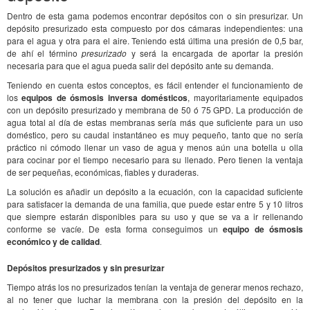
Dentro de esta gama podemos encontrar depósitos con o sin presurizar. Un
depósito presurizado esta compuesto por dos cámaras independientes: una
para el agua y otra para el aire. Teniendo está última una presión de 0,5 bar,
de ahí el término
presurizado
y será la encargada de aportar la presión
necesaria para que el agua pueda salir del depósito ante su demanda.
Teniendo en cuenta estos conceptos, es fácil entender el funcionamiento de
los
equipos de ósmosis inversa domésticos
, mayoritariamente equipados
con un depósito presurizado y membrana de 50 ó 75 GPD. La producción de
agua total al día de estas membranas sería más que suficiente para un uso
doméstico, pero su caudal instantáneo es muy pequeño, tanto que no sería
práctico ni cómodo llenar un vaso de agua y menos aún una botella u olla
para cocinar por el tiempo necesario para su llenado. Pero tienen la ventaja
de ser pequeñas, económicas, fiables y duraderas.
La solución es añadir un depósito a la ecuación, con la capacidad suficiente
para satisfacer la demanda de una familia, que puede estar entre 5 y 10 litros
que siempre estarán disponibles para su uso y que se va a ir rellenando
conforme se vacíe. De esta forma conseguimos un
equipo de ósmosis
económico y de calidad
.
Depósitos presurizados y sin presurizar
Tiempo atrás los no presurizados tenían la ventaja de generar menos rechazo,
al no tener que luchar la membrana con la presión del depósito en la