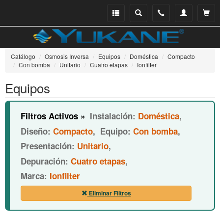
Menu
Buscar
Teléfono
Mi
Ver ce
catálogo
cuenta
Catálogo
Osmosis Inversa
Equipos
Doméstica
Compacto
Con bomba
Unitario
Cuatro etapas
Ionfilter
Equipos
Filtros Activos »
Instalación:
Doméstica
,
Diseño:
Compacto
,
Equipo:
Con bomba
,
Presentación:
Unitario
,
Depuración:
Cuatro etapas
,
Marca:
Ionfilter
Eliminar Filtros