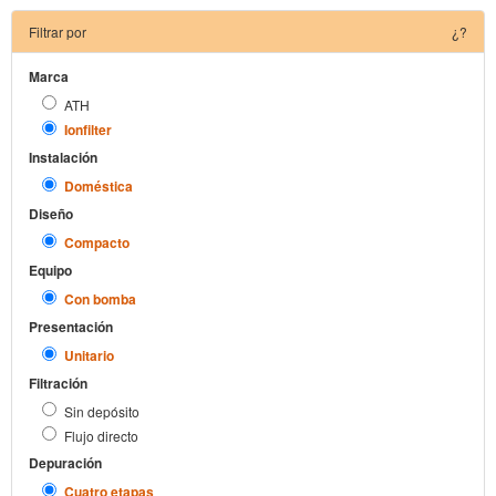
Filtrar por
¿?
Marca
ATH
Ionfilter
Instalación
Doméstica
Diseño
Compacto
Equipo
Con bomba
Presentación
Unitario
Filtración
Sin depósito
Flujo directo
Depuración
Cuatro etapas