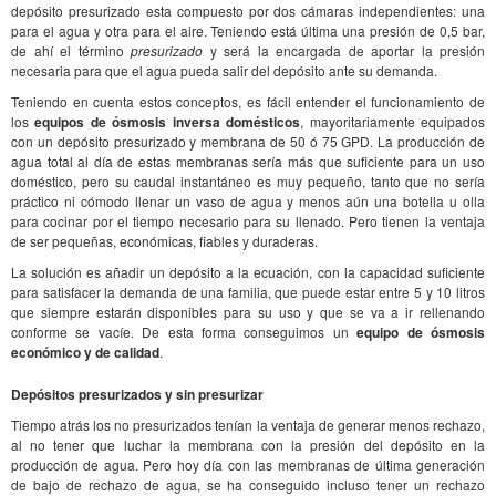
depósito presurizado esta compuesto por dos cámaras independientes: una
para el agua y otra para el aire. Teniendo está última una presión de 0,5 bar,
de ahí el término
presurizado
y será la encargada de aportar la presión
necesaria para que el agua pueda salir del depósito ante su demanda.
Teniendo en cuenta estos conceptos, es fácil entender el funcionamiento de
los
equipos de ósmosis inversa domésticos
, mayoritariamente equipados
con un depósito presurizado y membrana de 50 ó 75 GPD. La producción de
agua total al día de estas membranas sería más que suficiente para un uso
doméstico, pero su caudal instantáneo es muy pequeño, tanto que no sería
práctico ni cómodo llenar un vaso de agua y menos aún una botella u olla
para cocinar por el tiempo necesario para su llenado. Pero tienen la ventaja
de ser pequeñas, económicas, fiables y duraderas.
La solución es añadir un depósito a la ecuación, con la capacidad suficiente
para satisfacer la demanda de una familia, que puede estar entre 5 y 10 litros
que siempre estarán disponibles para su uso y que se va a ir rellenando
conforme se vacíe. De esta forma conseguimos un
equipo de ósmosis
económico y de calidad
.
Depósitos presurizados y sin presurizar
Tiempo atrás los no presurizados tenían la ventaja de generar menos rechazo,
al no tener que luchar la membrana con la presión del depósito en la
producción de agua. Pero hoy día con las membranas de última generación
de bajo de rechazo de agua, se ha conseguido incluso tener un rechazo