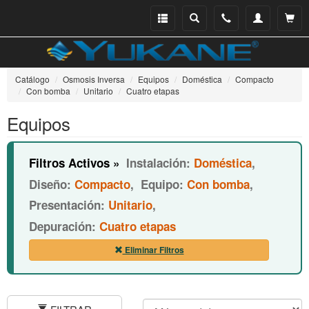
Menu
Buscar
Teléfono
Mi
Ver ce
catálogo
cuenta
Catálogo
Osmosis Inversa
Equipos
Doméstica
Compacto
Con bomba
Unitario
Cuatro etapas
Equipos
Filtros Activos »
Instalación:
Doméstica
,
Diseño:
Compacto
,
Equipo:
Con bomba
,
Presentación:
Unitario
,
Depuración:
Cuatro etapas
Eliminar Filtros