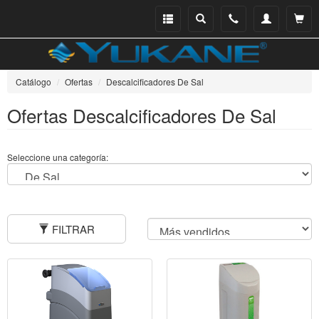
Menu
Buscar
Teléfono
Mi
Ver ce
catálogo
cuenta
Catálogo
Ofertas
Descalcificadores De Sal
Ofertas Descalcificadores De Sal
Seleccione una categoría:
FILTRAR