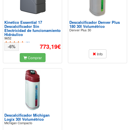
Kinetico Essential 17
Descalcificador Denver Plus
Descalcificador Sin
180 30l Volumétrico
Electricidad de funcionamiento
Denver Plus 30
Hidráulico
9652
(
1
)
773,19€
-6%
Info
Comprar
Descalcificador Michigan
Logix 30l Volumétrico
Michigan Compacto