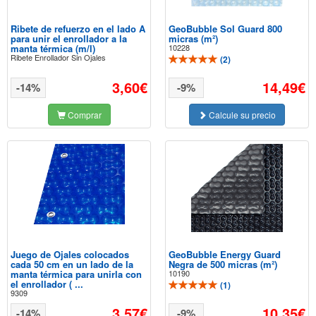
Ribete de refuerzo en el lado A
GeoBubble Sol Guard 800
para unir el enrollador a la
micras (m²)
manta térmica (m/l)
10228
Ribete Enrollador Sin Ojales
(
2
)
3,60€
14,49€
-14%
-9%
Comprar
Calcule su precio
Juego de Ojales colocados
GeoBubble Energy Guard
cada 50 cm en un lado de la
Negra de 500 micras (m²)
manta térmica para unirla con
10190
el enrollador ( ...
(
1
)
9309
3,57€
10,35€
-14%
-9%