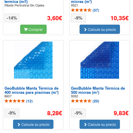
termica (m/l)
micras (m²)
Ribete Perimetral Sin Ojales
9521
(
37
)
3,60€
10,35€
-14%
-9%
Comprar
Calcule su precio
GeoBubble Manta Térmica de
GeoBubble Manta Térmica de
400 micras para piscinas (m²)
500 micras (m²)
8607
9262
(
12
)
(
20
)
8,28€
9,83€
-9%
-9%
Calcule su precio
Calcule su precio