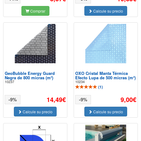
Comprar
Calcule su precio
GeoBubble Energy Guard
OXO Cristal Manta Térmica
Negra de 800 micras (m²)
Efecto Lupa de 500 micras (m²)
10237
10234
(
1
)
14,49€
9,00€
-9%
-9%
Calcule su precio
Calcule su precio