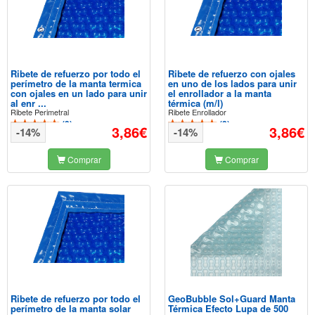
Ribete de refuerzo por todo el
Ribete de refuerzo con ojales
perímetro de la manta termica
en uno de los lados para unir
con ojales en un lado para unir
el enrollador a la manta
al enr ...
térmica (m/l)
Ribete Perimetral
Ribete Enrollador
(
3
)
(
3
)
3,86€
3,86€
-14%
-14%
Comprar
Comprar
Ribete de refuerzo por todo el
GeoBubble Sol+Guard Manta
perímetro de la manta solar
Térmica Efecto Lupa de 500