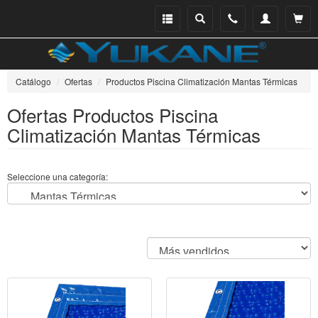
Menu
Buscar
Teléfono
Mi
Ver ce
catálogo
cuenta
Catálogo
Ofertas
Productos Piscina Climatización Mantas Térmicas
Ofertas Productos Piscina
Climatización Mantas Térmicas
Seleccione una categoría: