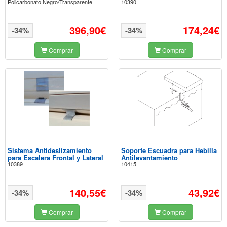
Policarbonato Negro/Transparente
10390
396,90€
174,24€
-34%
-34%
Comprar
Comprar
Sistema Antideslizamiento
Soporte Escuadra para Hebilla
para Escalera Frontal y Lateral
Antilevantamiento
10389
10415
140,55€
43,92€
-34%
-34%
Comprar
Comprar