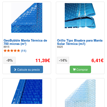
GeoBubble Manta Térmica de
Orillo Tipo Bisabra para Manta
700 micras (m²)
Solar Térmica (m/l)
8915
9325
(
11
)
11,39€
6,41€
-9%
-14%
Calcule su precio
Comprar