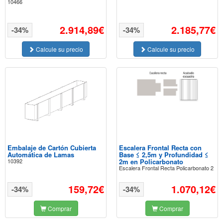
10466
2.914,89€
2.185,77€
-34%
-34%
Calcule su precio
Calcule su precio
Embalaje de Cartón Cubierta
Escalera Frontal Recta con
Automática de Lamas
Base ≤ 2,5m y Profundidad ≤
10392
2m en Policarbonato
Escalera Frontal Recta Policarbonato 2
159,72€
1.070,12€
-34%
-34%
Comprar
Comprar