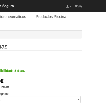
io Seguro
(0)
idroneumáticos
Productos Piscina
+
nas
ibilidad:
5 días.
0€
 Incluido
legada: