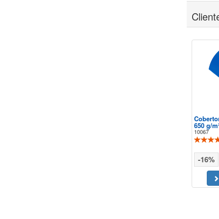
Clien
Coberto
650 g/m
10067
-16%