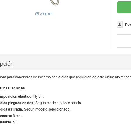
Rec
ipción
ra para cobertores de invierno con ojales que requieren de este elemento tensor y
sticas técnicas:
mposición elástico:
Nylon.
dida plegada en dos:
Según modelo seleccionado.
dida estirada:
Según modelo seleccionado.
ámetro:
8 mm.
ustable:
Sí.