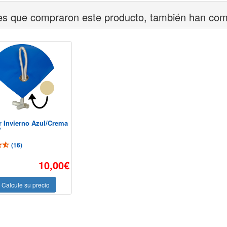
tes que compraron este producto, también han co
r Invierno Azul/Crema
²
(
16
)
10,00€
Calcule su precio