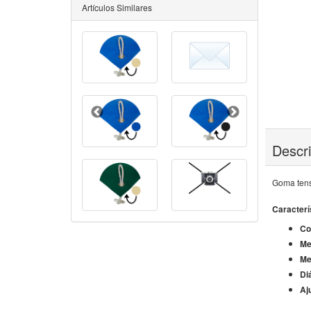
Artículos Similares
Descr
Goma tenso
Caracterí
Co
Me
Me
Di
Aj