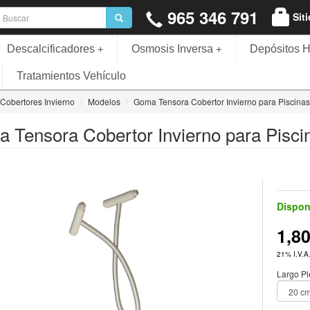
965 346 791
Sit
Descalcificadores
Osmosis Inversa
Depósitos H
+
+
Tratamientos Vehículo
Cobertores Invierno
Modelos
Goma Tensora Cobertor Invierno para Piscinas
 Tensora Cobertor Invierno para Pisci
Dispon
1,8
21% I.V.A.
Largo P