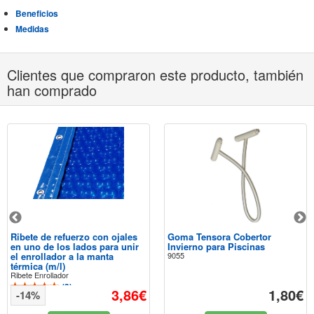
Beneficios
Medidas
Clientes que compraron este producto, también
han comprado
Ribete de refuerzo con ojales
Goma Tensora Cobertor
en uno de los lados para unir
Invierno para Piscinas
el enrollador a la manta
9055
térmica (m/l)
Ribete Enrollador
(
3
)
3,86€
1,80€
-14%