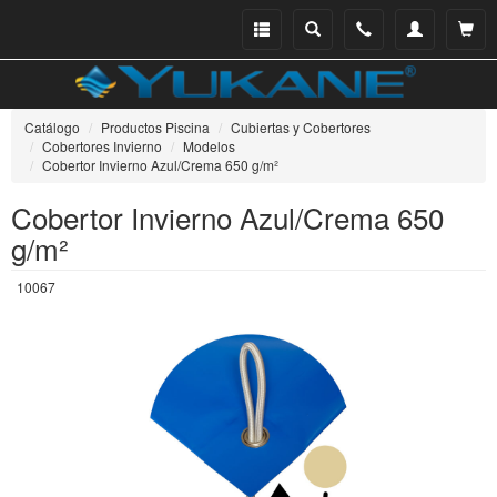
Menu
Buscar
Teléfono
Mi
Ver ce
catálogo
cuenta
Catálogo
Productos Piscina
Cubiertas y Cobertores
Cobertores Invierno
Modelos
Cobertor Invierno Azul/Crema 650 g/m²
Cobertor Invierno Azul/Crema 650
g/m²
10067