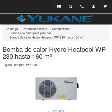
Menu
Buscar
Teléfono
Mi
Ver ce
catálogo
cuenta
Catálogo
Productos Piscina
Climatización
Bombas de calor para piscinas.
Bomba de calor Hydro Heatpool WP-230 hasta 160 m³
Bomba de calor Hydro Heatpool WP-
230 hasta 160 m³
Hydro Heatpool WP-230