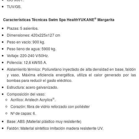
TUV/GS.
®
Características Técnicas Swim Spa HealthYUKANE
Margarita
Plazas: 5 asientos.
Dimensiones: 420x225x127 cm
Peso en vacío: 900 kg.
Peso lleno de agua: 5900 kg.
Voltaje: 220-240 V/50Hz.
Potencia: 12,6 kW/55 A.
Aislamiento térmico: Poliuretano inyectado de alta densidad en base, faldón
y vaso. Máxima eficiencia energética, utiliza el calor generado por las
bombas para reducir el gasto eléctrico.
Estructura: acero galvanizado.
Composición del vaso:
®
Acrílico: Aristech Acrylics
.
Corazón: fibra de vidrio reforzado con poliéster
Nº de capas: 6.
Base: ABS (Material plástico muy resistente)
Faldón: Material sintético imitación madera resistente UV.