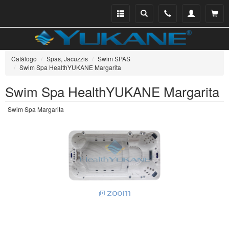
Menu
Buscar
Teléfono
Mi
Ver ce
catálogo
cuenta
Catálogo
Spas, Jacuzzis
Swim SPAS
Swim Spa HealthYUKANE Margarita
Swim Spa HealthYUKANE Margarita
Swim Spa Margarita