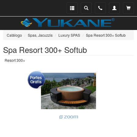
Menu
Buscar
Teléfono
Mi
Ver ce
catálogo
cuenta
Catálogo
Spas, Jacuzzis
Luxury SPAS
Spa Resort 300+ Softub
Spa Resort 300+ Softub
Resort 300+