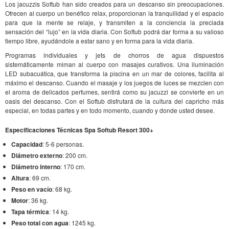
Los jacuzzis Softub han sido creados para un descanso sin preocupaciones.
Ofrecen al cuerpo un benéfico relax, proporcionan la tranquilidad y el espacio
para que la mente se relaje, y transmiten a la conciencia la preciada
sensación del “lujo” en la vida diaria. Con Softub podrá dar forma a su valioso
tiempo libre, ayudándole a estar sano y en forma para la vida diaria.
Programas individuales y jets de chorros de agua dispuestos
sistemáticamente miman al cuerpo con masajes curativos. Una iluminación
LED subacuática, que transforma la piscina en un mar de colores, facilita al
máximo el descanso. Cuando el masaje y los juegos de luces se mezclen con
el aroma de delicados perfumes, sentirá como su jacuzzi se convierte en un
oasis del descanso. Con el Softub disfrutará de la cultura del capricho más
especial, en todas partes y en todo momento, cuando y donde usted desee.
Especificaciones Técnicas Spa Softub Resort 300+
Capacidad
: 5-6 personas.
Diámetro externo
: 200 cm.
Diámetro interno
: 170 cm.
Altura
: 69 cm.
Peso en vacío
: 68 kg.
Motor
: 36 kg.
Tapa térmica
: 14 kg.
Peso total con agua
: 1245 kg.