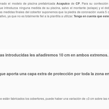
onado el modelo de piscina prefabricada
Acapulco
de
CP
. Para su confección
ue introduzca ninguna medida de su piscina, salvo el montante (solape) y el do
las medidas finales del cobertor suponemos que la piedra de coronación vuela 5 cm
ivo, ya que no es totalmente fiel a la plantilla a utilizar.
Tenga en cuenta que este
idas introducidas les añadiremos 10 cm en ambos extremos. 
l que aporta una capa extra de protección por toda la zona 
ue están fabricados los cobertores, puede haber una variación de ±3 cm sobre las m