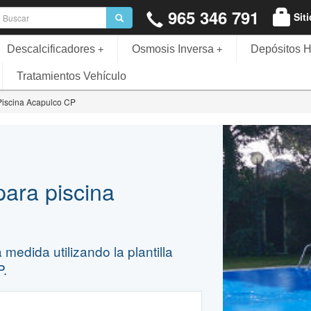
965 346 791
Sit
Descalcificadores
Osmosis Inversa
Depósitos H
+
+
Tratamientos Vehículo
Piscina Acapulco CP
para piscina
medida utilizando la plantilla
P.