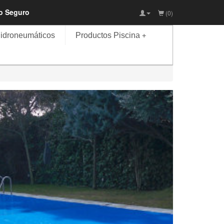
io Seguro
(0)
idroneumáticos
Productos Piscina
+