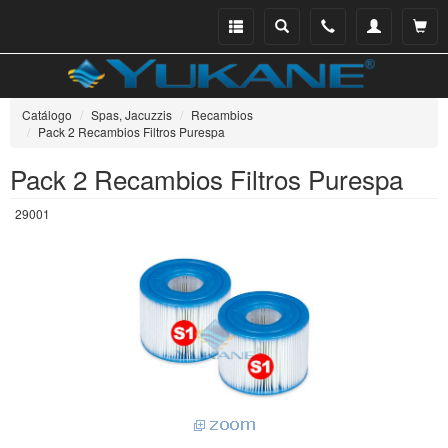
Menu
Buscar
Teléfono
Mi
Ver ce
catálogo
cuenta
Catálogo
Spas, Jacuzzis
Recambios
Pack 2 Recambios Filtros Purespa
Pack 2 Recambios Filtros Purespa
29001