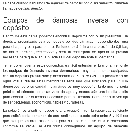
se hace cuando hablamos de
equipos de ósmosis con o sin depósito
, también
llamados de
flujo directo
.
Equipos de ósmosis inversa con
depósito
Dentro de esta gama podemos encontrar depósitos con o sin presurizar. Un
depósito presurizado esta compuesto por dos cámaras independientes: una
para el agua y otra para el aire. Teniendo está última una presión de 0,5 bar,
de ahí el término
presurizado
y será la encargada de aportar la presión
necesaria para que el agua pueda salir del depósito ante su demanda.
Teniendo en cuenta estos conceptos, es fácil entender el funcionamiento de
los
equipos de ósmosis inversa domésticos
, mayoritariamente equipados
con un depósito presurizado y membrana de 50 ó 75 GPD. La producción de
agua total al día de estas membranas sería más que suficiente para un uso
doméstico, pero su caudal instantáneo es muy pequeño, tanto que no sería
práctico ni cómodo llenar un vaso de agua y menos aún una botella u olla
para cocinar por el tiempo necesario para su llenado. Pero tienen la ventaja
de ser pequeñas, económicas, fiables y duraderas.
La solución es añadir un depósito a la ecuación, con la capacidad suficiente
para satisfacer la demanda de una familia, que puede estar entre 5 y 10 litros
que siempre estarán disponibles para su uso y que se va a ir rellenando
conforme se vacíe. De esta forma conseguimos un
equipo de ósmosis