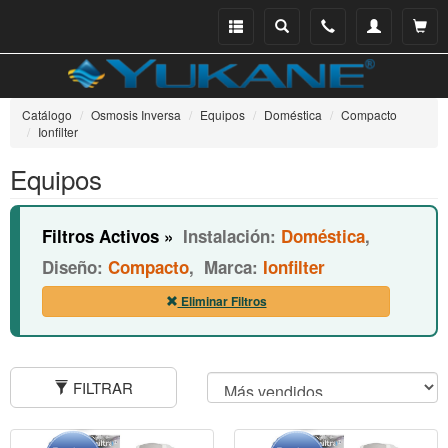
Menu
Buscar
Teléfono
Mi
Ver ce
catálogo
cuenta
Catálogo
Osmosis Inversa
Equipos
Doméstica
Compacto
Ionfilter
Equipos
Filtros Activos »
Instalación:
Doméstica
,
Diseño:
Compacto
,
Marca:
Ionfilter
Eliminar Filtros
FILTRAR