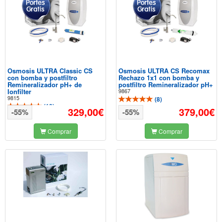
Osmosis ULTRA Classic CS
Osmosis ULTRA CS Recomax
con bomba y postfiltro
Rechazo 1x1 con bomba y
Remineralizador pH+ de
postfiltro Remineralizador pH+
Ionfilter
9867
9815
(
8
)
(
10
)
329,00€
379,00€
-55%
-55%
Comprar
Comprar