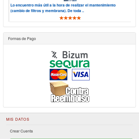
 "he
Lo encuentro más útil a la hora de realizar el mantenimiento
Hol
(cambio de filtros y membrana). De toda ..
tele
Formas de Pago
MIS DATOS
Crear Cuenta