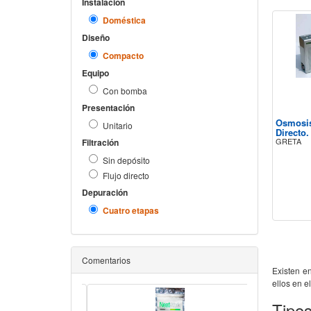
Instalación
Doméstica
Diseño
Compacto
Equipo
Con bomba
Presentación
Osmosis
Unitario
Directo.
GRETA
Filtración
Sin depósito
Flujo directo
Depuración
Cuatro etapas
Comentarios
Existen e
ellos en e
Tipo