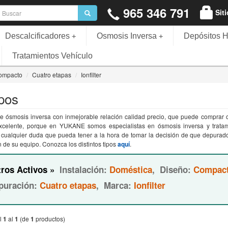
965 346 791
Sit
Descalcificadores
Osmosis Inversa
Depósitos H
+
+
Tratamientos Vehículo
ompacto
Cuatro etapas
Ionfilter
pos
e ósmosis inversa con inmejorable relación calidad precio, que puede comprar co
excelente, porque en YUKANE somos especialistas en ósmosis inversa y trata
e cualquier duda que pueda tener a la hora de tomar la decisión de que depurad
n de su equipo. Conozca los distintos tipos
aquí
.
tros Activos »
Instalación:
Doméstica
,
Diseño:
Compac
puración:
Cuatro etapas
,
Marca:
Ionfilter
l
1
al
1
(de
1
productos)