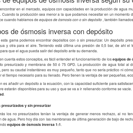
ncontrar en el mercado, equipos con capacidades en la producción de agua muy
o. Cuando la producción sea menor a la que podamos necesitar en un momento dado
ace cuando hablamos de
equipos de ósmosis con o sin depósito
, también llamado
os de ósmosis inversa con depósito
o que he recibido un
La ósmosis funciona MUY BIEN,
Todo perfe
cto. La atención
EXCELENTE. L-
precio... 
 esta gama podemos encontrar depósitos con o sin presurizar. Un depósito pre
do útil con un tra ..
o hemos mandado a analizar a unos
mismo por 
gua y otra para el aire. Teniendo está última una presión de 0,5 bar, de ahí el
laboratorios y consig ..
 para que el agua pueda salir del depósito ante su demanda.
n cuenta estos conceptos, es fácil entender el funcionamiento de los
equipos de 
to presurizado y membrana de 50 ó 75 GPD. La producción de agua total al d
, pero su caudal instantáneo es muy pequeño, tanto que no sería práctico ni cóm
r el tiempo necesario para su llenado. Pero tienen la ventaja de ser pequeñas, ec
n es añadir un depósito a la ecuación, con la capacidad suficiente para satisface
re estarán disponibles para su uso y que se va a ir rellenando conforme se vací
dad
.
 presurizados y sin presurizar
rás los no presurizados tenían la ventaja de generar menos rechazo, al no te
n de agua. Pero hoy día con las membranas de última generación de bajo de rech
endo
equipos de ósmosis inversa 1:1
.