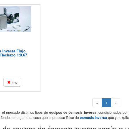
 Inversa Flujo
 Rechazo 1:0.67
Info
(current)
«
1
»
n el mercado distintos tipos de
equipos de ósmosis inversa
, condicionados por
l fondo no hagan otra cosa que el proceso físico de
ósmosis inversa
que ya expli
s de equipos de ósmosis inversa según su