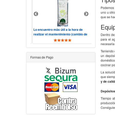
Podemos e
uno u otr
que se h
Equip
lidad, precio.
Lo encuentro más útil a la hora de
Hola, consider
o y rápido, "he visto
realizar el mantenimiento (cambio de
servicio corre
Dentro de
ás comp ..
filtros y membrana). De toda ..
telefónica ha si
para el a
necesaria
Teniendo e
un depósi
Formas de Pago
doméstico
cocinar po
La solució
que siemp
y de cali
Depósitos
Tiempo at
producció
Consigui