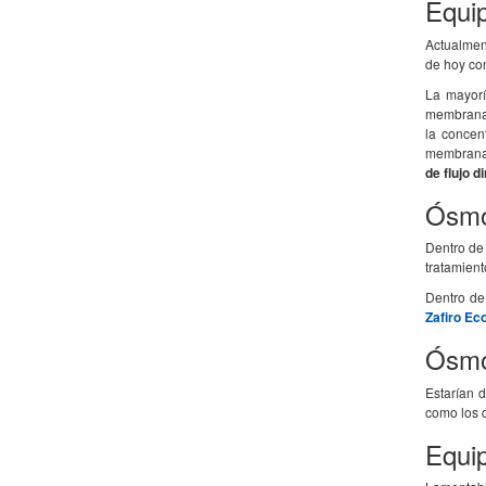
Equip
Actualmen
de hoy co
La mayorí
membrana d
la concen
membranas
de flujo d
Ósmo
Dentro de 
tratamien
Dentro de
Zafiro E
Ósmo
Estarían 
como los d
Equi