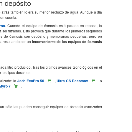
n depósito
o atrás también lo era su menor rechazo de agua. Aunque a día
 en cuenta.
rsa
. Cuando el equipo de ósmosis está parado en reposo, la
r a ser filtradas. Esto provoca que durante los primeros segundos
ipos de ósmosis con depósito y membranas pequeñas, pero en
, resultando ser un
inconveniente de los equipos de ósmosis
ada litro producido. Tras los últimos avances tecnológicos en el
los tipos descritos.
rizado: la
Jade EcoPro 50
,
Ultra CS Recomax
o
Myro 7
.
agua sólo las pueden conseguir equipos de ósmosis avanzados