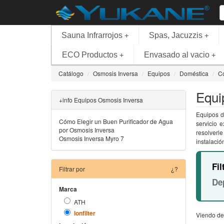
Sauna Infrarrojos
Spas, Jacuzzis
+
+
ECO Productos
Envasado al vacio
+
+
Catálogo
Osmosis Inversa
Equipos
Doméstica
C
Equi
+info Equipos Osmosis Inversa
Equipos d
Cómo Elegir un Buen Purificador de Agua
servicio 
por Osmosis Inversa
resolverl
Osmosis Inversa Myro 7
instalació
Fil
Filtrar por
¿?
De
Marca
ATH
Ionfilter
Viendo de