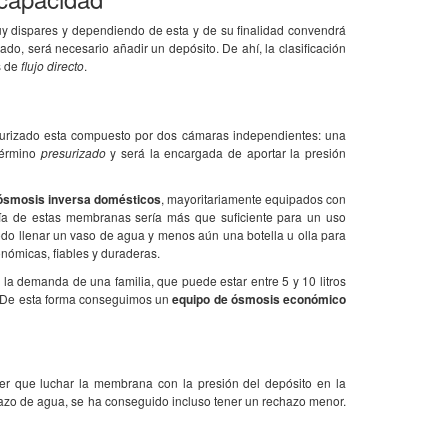
 dispares y dependiendo de esta y de su finalidad convendrá
, será necesario añadir un depósito. De ahí, la clasificación
s de
flujo directo
.
cto: servicio, trato, envío,
Es ideal... Estoy en un pueblo de
El f
Me habían intentado vender lo
Segovia donde el agua sabe mal y tiene
cosa
surizado esta compuesto por dos cámaras independientes: una
el triple d ..
demasiado arsénico... y aho ..
deber
 término
presurizado
y será la encargada de aportar la presión
ósmosis inversa domésticos
, mayoritariamente equipados con
ía de estas membranas sería más que suficiente para un uso
odo llenar un vaso de agua y menos aún una botella u olla para
onómicas, fiables y duraderas.
r la demanda de una familia, que puede estar entre 5 y 10 litros
e. De esta forma conseguimos un
equipo de ósmosis económico
ner que luchar la membrana con la presión del depósito en la
azo de agua, se ha conseguido incluso tener un rechazo menor.