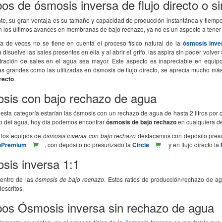
os de ósmosis inversa de flujo directo o si
te, su gran ventaja es su tamaño y capacidad de producción instantánea y tiemp
n los últimos avances en membranas de bajo rechazo, ya no es un aspecto a tener
a de veces no se tiene en cuenta el proceso físico natural de la
ósmosis inve
isuelve las sales presentes en ella y al abrir el grifo, las aspira sin poder volve
tración de sales en el agua sea mayor. Este aspecto es inapreciable en equ
 grandes como las utilizadas en ósmosis de flujo directo, se aprecia mucho más
irecto
.
sis con bajo rechazo de agua
esta categoría estarían las ósmosis con un rechazo de agua de hasta 2 litros por c
to del agua, hoy día podemos encontrar
ósmosis de bajo rechazo
en cualquiera de 
 los equipos de
ósmosis inversa con bajo rechazo
destacamos con depósito presu
coPremium
, con depósito no presurizado la
Circle
y en flujo directo la
sis inversa 1:1
dentro de las
ósmosis de bajo rechazo
. Estos ratios de producción/rechazo de 
escritos.
pos Ósmosis inversa sin rechazo de agua