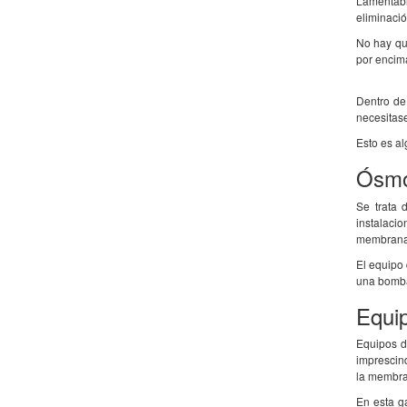
Lamentabl
eliminació
No hay que
por encim
Dentro de 
necesitas
Esto es al
Ósmo
Se trata 
instalaci
membrana
El equipo
una bomba
Equi
Equipos d
imprescind
la membr
En esta g