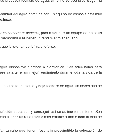
 se produzca rechazo de agua, sin él no se podría conseguir la
 la calidad del agua obtenida con un equipo de ósmosis esta muy
rechazo
.
r alimentada la ósmosis
, podría ser que un equipo de ósmosis
a membrana y así tener un rendimiento adecuado.
s que funcionan de forma diferente.
ngún dispositivo eléctrico o electrónico. Son adecuadas para
pre va a tener un mejor rendimiento durante toda la vida de la
 un optimo rendimiento y bajo rechazo de agua sin necesidad de
presión adecuada y conseguir así su optimo rendimiento. Son
 van a tener un rendimiento más estable durante toda la vida de
ran tamaño que tienen, resulta imprescindible la colocación de