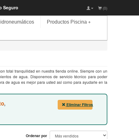
io Seguro
(0)
idroneumáticos
Productos Piscina
+
n total tranquilidad en nuestra tienda online. Siempre con un
mientos de agua. Disponemos de servicio técnico para poder
ora de agua es mejor para usted así como para ayudarle en la
to
,
Eliminar Filtros
Ordenar por