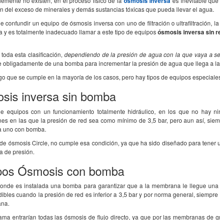
emente no existen, en el proceso físico de la
ósmosis inversa
es inevitable que
n del exceso de minerales y demás sustancias tóxicas que pueda llevar el agua.
 confundir un equipo de ósmosis inversa con uno de filtración o ultrafiltración,
a y es totalmente inadecuado llamar a este tipo de equipos
ósmosis inversa sin 
toda esta clasificación,
dependiendo de la presión de agua con la que vaya a se
e obligadamente de una bomba para incrementar la presión de agua que llega a l
go que se cumple en la mayoría de los casos, pero hay tipos de equipos especiale
sis inversa sin bomba
de equipos con un funcionamiento totalmente hidráulico, en los que no hay ni
ones en las que la presión de red sea como mínimo de 3,5 bar, pero aun así, siem
 uno con bomba.
 de ósmosis Circle, no cumple esa condición, ya que ha sido diseñado para tener
 de presión.
pos Ósmosis con bomba
onde es instalada una bomba para garantizar que a la membrana le llegue una 
ibles cuando la presión de red es inferior a 3,5 bar y por norma general, siempre
ana.
ama entrarían todas las ósmosis de flujo directo, ya que por las membranas de g