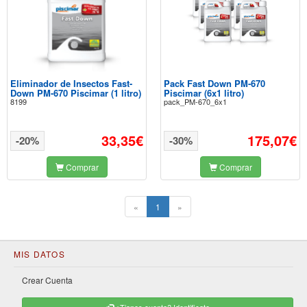
Eliminador de Insectos Fast-
Pack Fast Down PM-670
Down PM-670 Piscimar (1 litro)
Piscimar (6x1 litro)
8199
pack_PM-670_6x1
33,35€
175,07€
-20%
-30%
Comprar
Comprar
(current)
«
1
»
MIS DATOS
Crear Cuenta