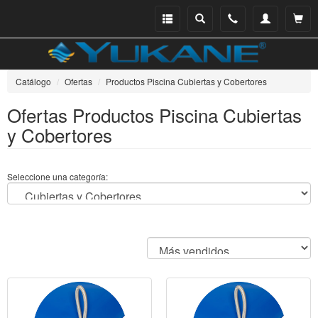
Menu
Buscar
Teléfono
Mi
Ver ce
catálogo
cuenta
Catálogo
Ofertas
Productos Piscina Cubiertas y Cobertores
Ofertas Productos Piscina Cubiertas
y Cobertores
Seleccione una categoría: