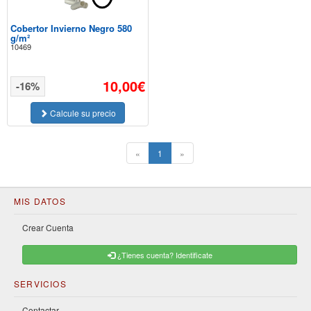
Cobertor Invierno Negro 580
g/m²
10469
10,00€
-16%
Calcule su precio
(current)
«
1
»
MIS DATOS
Crear Cuenta
¿Tienes cuenta? Identificate
SERVICIOS
Contactar